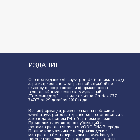
В библиотеке имени И.С.
Тургенева прошёл мастер-класс
«Бумажный парашют» ко Дню ВДВ
109
03.08.2026
В Батайске продолжаются
дорожные работы
108
04.08.2026
ИЗДАНИЕ
Сетевое издание «bataysk-gorod» (батайск-город)
зарегистрировано Федеральной службой по
В детском саду № 35 дети
надзору в сфере связи, информационных
технологий и массовых коммуникаций
освоили строительные профессии
(Роскомнадзор) — свидетельство Эл № ФС77-
в ходе спортивного праздника
74707 от 29 декабря 2018 года.
91
07.08.2026
Вся информация, размещенная на веб-сайте
www.bataysk-gorod.ru охраняется в соответствии с
законодательством РФ об авторском праве.
Представителем авторов публикаций и
фотоматериалов является «ООО БИА Вперёд».
Полное или частичное воспроизведение
Батайским спортсменам вручили
материалов без гиперссылки на www.bataysk-
награды
gorod.ru запрещается. Пользователи должны