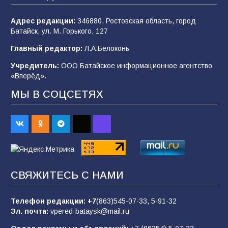
106
04.08.2026
Адрес редакции:
346880, Ростовская область, город
Батайск, ул. М. Горького, 127
Будет ли мобилизация в России в 2026 году
Главный редактор:
Л.А.Белоконь
после выборов: в Госдуме дали ответ
Учредитель:
ООО Батайское информационное агентство
105
06.08.2026
«Вперёд».
МЫ В СОЦСЕТЯХ
В детском саду № 35 дети освоили
строительные профессии в ходе
спортивного праздника
89
07.08.2026
СВЯЖИТЕСЬ С НАМИ
«Слухами Москву не возьмёшь»: почему
заявления Киева о мобилизации — это
отчаяние, а не разведка
Телефон редакции:
+7
(863)545-07-33,
5-91-32
Эл. почта:
vpered-bataysk@mail.ru
83
02.08.2026