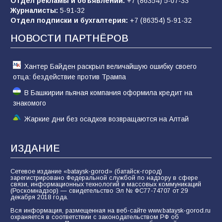
Отдел рекламы и объявлений:
+7 (86354) 5-07-33
Журналисты:
5-91-32
Отдел подписки и бухгалтерия:
+7 (86354) 5-91-32
Батайчане вышли в финал Всероссийского
конкурса «Большая перемена»
НОВОСТИ ПАРТНЁРОВ
61
04.08.2026
Хантер Байден раскрыл величайшую ошибку своего
отца: бездействие против Трампа
В Башкирии пьяная компания оформила кредит на
знакомого
Жаркие дни без осадков возвращаются на Алтай
ИЗДАНИЕ
Сетевое издание «bataysk-gorod» (батайск-город)
зарегистрировано Федеральной службой по надзору в сфере
связи, информационных технологий и массовых коммуникаций
(Роскомнадзор) — свидетельство Эл № ФС77-74707 от 29
декабря 2018 года.
Вся информация, размещенная на веб-сайте www.bataysk-gorod.ru
охраняется в соответствии с законодательством РФ об