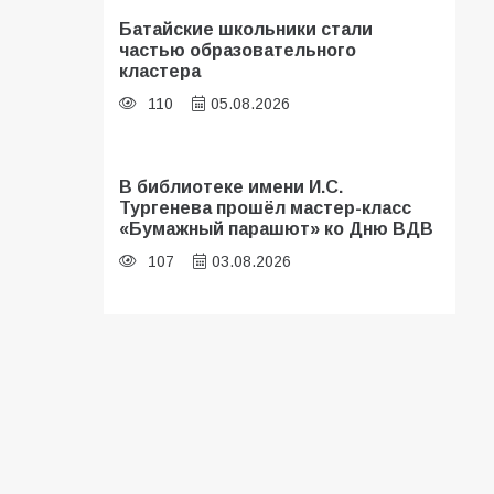
Батайские школьники стали
частью образовательного
кластера
110
05.08.2026
В библиотеке имени И.С.
Тургенева прошёл мастер-класс
«Бумажный парашют» ко Дню ВДВ
107
03.08.2026
«Мобилизация или набор?» Что на
самом деле происходит в армии
России в августе 2026 года
103
03.08.2026