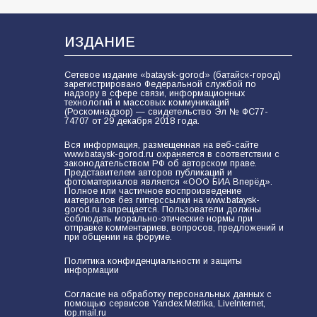
В Батайске продолжаются
дорожные работы
100
04.08.2026
ИЗДАНИЕ
Сетевое издание «bataysk-gorod» (батайск-город)
зарегистрировано Федеральной службой по
Будет ли мобилизация в России в
надзору в сфере связи, информационных
технологий и массовых коммуникаций
2026 году после выборов: в
(Роскомнадзор) — свидетельство Эл № ФС77-
Госдуме дали ответ
74707 от 29 декабря 2018 года.
95
06.08.2026
Вся информация, размещенная на веб-сайте
www.bataysk-gorod.ru охраняется в соответствии с
законодательством РФ об авторском праве.
Представителем авторов публикаций и
фотоматериалов является «ООО БИА Вперёд».
Полное или частичное воспроизведение
«Пургу нести — не поля
материалов без гиперссылки на www.bataysk-
переходить»: почему заявления о
gorod.ru запрещается. Пользователи должны
соблюдать морально-этические нормы при
мобилизации — это
отправке комментариев, вопросов, предложений и
пропагандистский вброс
при общении на форуме.
85
01.08.2026
Политика конфиденциальности и защиты
информации
«Слухами Москву не возьмёшь»:
Согласие на обработку персональных данных с
помощью сервисов Yandex.Metrika, LiveInternet,
почему заявления Киева о
top.mail.ru