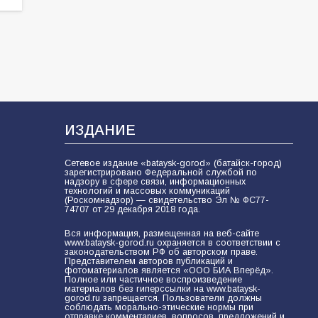
ИЗДАНИЕ
Сетевое издание «bataysk-gorod» (батайск-город)
зарегистрировано Федеральной службой по
надзору в сфере связи, информационных
технологий и массовых коммуникаций
(Роскомнадзор) — свидетельство Эл № ФС77-
74707 от 29 декабря 2018 года.
Вся информация, размещенная на веб-сайте
www.bataysk-gorod.ru охраняется в соответствии с
законодательством РФ об авторском праве.
Представителем авторов публикаций и
фотоматериалов является «ООО БИА Вперёд».
Полное или частичное воспроизведение
материалов без гиперссылки на www.bataysk-
gorod.ru запрещается. Пользователи должны
соблюдать морально-этические нормы при
отправке комментариев, вопросов, предложений и