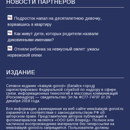
НОВОСТИ ПАРТНЁРОВ
81
02.08.2026
Подросток напал на десятилетнюю девочку,
ворвавшись в квартиру
Как живут дети, которых родители назвали
диковинными именами?
Отняли ребенка за невкусный омлет: ужасы
норвежской опеки
ИЗДАНИЕ
Сетевое издание «bataysk-gorod» (батайск-город)
зарегистрировано Федеральной службой по надзору в сфере
связи, информационных технологий и массовых коммуникаций
(Роскомнадзор) — свидетельство Эл № ФС77-74707 от 29
декабря 2018 года.
Вся информация, размещенная на веб-сайте www.bataysk-gorod.ru
охраняется в соответствии с законодательством РФ об
авторском праве. Представителем авторов публикаций и
фотоматериалов является «ООО БИА Вперёд». Полное или
частичное воспроизведение материалов без гиперссылки на
www.bataysk-gorod.ru запрещается. Пользователи должны