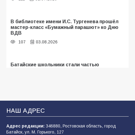
В библиотеке имени И.С. Тургенева прошёл
мастер-класс «Бумажный парашют» ко Дню
ВДВ
107
03.08.2026
Батайские школьники стали частью
образовательного кластера
106
05.08.2026
«Мобилизация или набор?» Что на самом
деле происходит в армии России в августе
НАШ АДРЕС
2026 года
102
03.08.2026
Адрес редакции:
346880, Ростовская область, город
Батайск, ул. М. Горького, 127