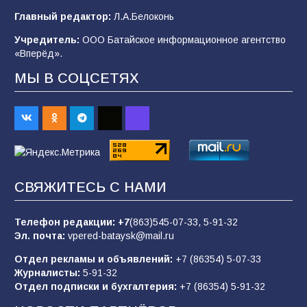
Главный редактор:
Л.А.Белоконь
В Батайске продолжаются дорожные работы
Учредитель:
ООО Батайское информационное агентство
98
04.08.2026
«Вперёд».
МЫ В СОЦСЕТЯХ
«Пургу нести — не поля переходить»: почему
заявления о мобилизации — это
пропагандистский вброс
85
01.08.2026
СВЯЖИТЕСЬ С НАМИ
Будет ли мобилизация в России в 2026 году
после выборов: в Госдуме дали ответ
Телефон редакции:
+7
(863)545-07-33,
5-91-32
84
06.08.2026
Эл. почта:
vpered-bataysk@mail.ru
Отдел рекламы и объявлений:
+7 (86354) 5-07-33
Журналисты:
5-91-32
«Слухами Москву не возьмёшь»: почему
Отдел подписки и бухгалтерия:
+7 (86354) 5-91-32
заявления Киева о мобилизации — это
отчаяние, а не разведка