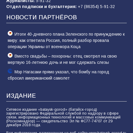
Журналисты:
5-91-32
Батайским спортсменам вручили награды
Отдел подписки и бухгалтерия:
+7 (86354) 5-91-32
54
08.08.2026
НОВОСТИ ПАРТНЁРОВ
Итоги 40-дневного плана Зеленского по принуждению к
миру: как ответила Россия, полный разбор провала
операции Украины от военкора Коца
Вместо свадьбы – похороны: отец смотрел на свою
мертвую 16-летнюю дочь и не мог сдержать слезы
Мэр Нагасаки прямо указал, что бомбу на город
сбросил американский самолет
ИЗДАНИЕ
Сетевое издание «bataysk-gorod» (батайск-город)
зарегистрировано Федеральной службой по надзору в сфере
связи, информационных технологий и массовых коммуникаций
(Роскомнадзор) — свидетельство Эл № ФС77-74707 от 29
декабря 2018 года.