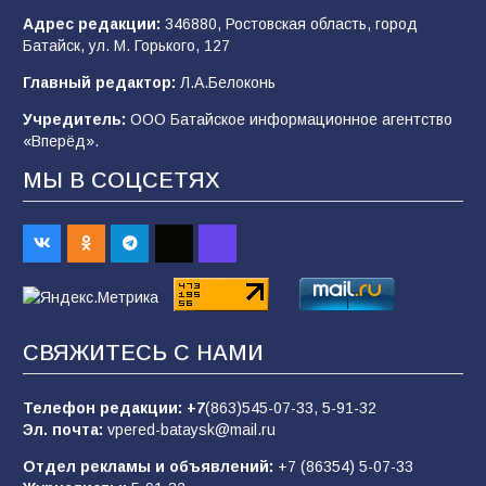
Адрес редакции:
346880, Ростовская область, город
Батайск, ул. М. Горького, 127
В детском саду № 35 дети освоили
Главный редактор:
Л.А.Белоконь
строительные профессии в ходе
спортивного праздника
Учредитель:
ООО Батайское информационное агентство
«Вперёд».
90
07.08.2026
МЫ В СОЦСЕТЯХ
Командовал боем до последнего: герой
Евгений Остапенко
62
05.08.2026
СВЯЖИТЕСЬ С НАМИ
Батайчане вышли в финал Всероссийского
конкурса «Большая перемена»
Телефон редакции:
+7
(863)545-07-33,
5-91-32
62
04.08.2026
Эл. почта:
vpered-bataysk@mail.ru
Отдел рекламы и объявлений:
+7 (86354) 5-07-33