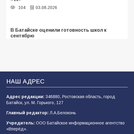
104
03.08.2026
В Батайске оценили готовность школ к
сентябрю
96
31.07.2026
В Батайске продолжаются дорожные работы
93
04.08.2026
НАШ АДРЕС
Адрес редакции:
346880, Ростовская область, город
«Мобилизация или набор?» Что на самом
Батайск, ул. М. Горького, 127
деле происходит в армии России в августе
2026 года
Главный редактор:
Л.А.Белоконь
92
03.08.2026
Учредитель:
ООО Батайское информационное агентство
«Вперёд».