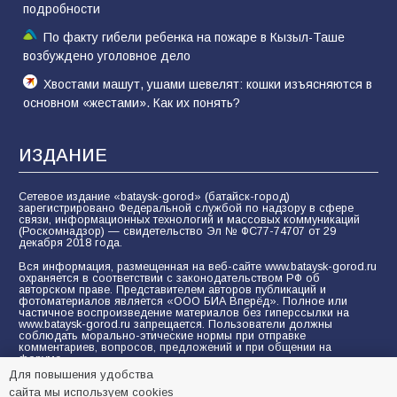
подробности
По факту гибели ребенка на пожаре в Кызыл-Таше
возбуждено уголовное дело
Хвостами машут, ушами шевелят: кошки изъясняются в
основном «жестами». Как их понять?
ИЗДАНИЕ
Сетевое издание «bataysk-gorod» (батайск-город)
зарегистрировано Федеральной службой по надзору в сфере
связи, информационных технологий и массовых коммуникаций
(Роскомнадзор) — свидетельство Эл № ФС77-74707 от 29
декабря 2018 года.
Вся информация, размещенная на веб-сайте www.bataysk-gorod.ru
охраняется в соответствии с законодательством РФ об
авторском праве. Представителем авторов публикаций и
фотоматериалов является «ООО БИА Вперёд». Полное или
частичное воспроизведение материалов без гиперссылки на
www.bataysk-gorod.ru запрещается. Пользователи должны
соблюдать морально-этические нормы при отправке
комментариев, вопросов, предложений и при общении на
форуме.
Для повышения удобства
Политика конфиденциальности и защиты информации
сайта мы используем cookies