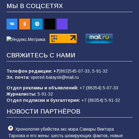
МЫ В СОЦСЕТЯХ
«Пургу нести — не поля переходить»: почему
заявления о мобилизации — это
пропагандистский вброс
83
01.08.2026
«Слухами Москву не возьмёшь»: почему
СВЯЖИТЕСЬ С НАМИ
заявления Киева о мобилизации — это
отчаяние, а не разведка
Телефон редакции:
+7
(863)545-07-33,
5-91-32
79
02.08.2026
Эл. почта:
vpered-bataysk@mail.ru
Отдел рекламы и объявлений:
+7 (86354) 5-07-33
Журналисты:
5-91-32
Батайские школьники стали частью
Отдел подписки и бухгалтерия:
+7 (86354) 5-91-32
образовательного кластера
НОВОСТИ ПАРТНЁРОВ
76
05.08.2026
Хронология убийства экс-мэра Самары Виктора
Тархова и его жены: шесть шокирующих фактов, новые