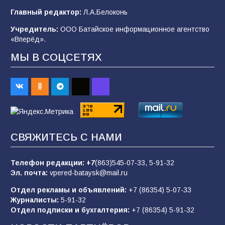
В детском саду № 35 дети освоили
Главный редактор:
Л.А.Белоконь
строительные профессии в ходе
спортивного праздника
Учредитель:
ООО Батайское информационное агентство
«Вперёд».
90
07.08.2026
МЫ В СОЦСЕТЯХ
Батайским спортсменам вручили награды
65
08.08.2026
Командовал боем до последнего: герой
СВЯЖИТЕСЬ С НАМИ
Евгений Остапенко
62
05.08.2026
Телефон редакции:
+7
(863)545-07-33,
5-91-32
Эл. почта:
vpered-bataysk@mail.ru
Отдел рекламы и объявлений:
+7 (86354) 5-07-33
Батайчане вышли в финал Всероссийского
Журналисты:
5-91-32
конкурса «Большая перемена»
Отдел подписки и бухгалтерия:
+7 (86354) 5-91-32
62
04.08.2026