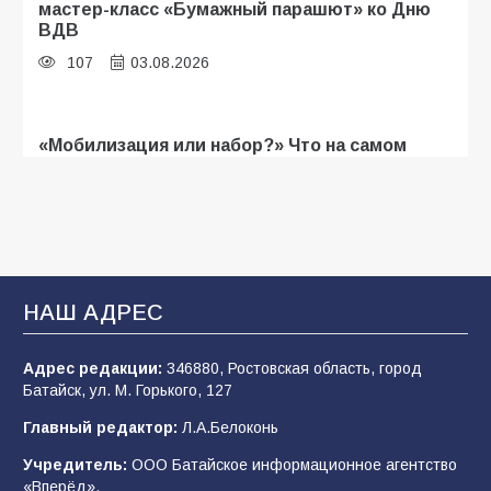
мастер-класс «Бумажный парашют» ко Дню
ВДВ
107
03.08.2026
«Мобилизация или набор?» Что на самом
деле происходит в армии России в августе
2026 года
103
03.08.2026
В Батайске продолжаются дорожные работы
НАШ АДРЕС
100
04.08.2026
Адрес редакции:
346880, Ростовская область, город
Батайск, ул. М. Горького, 127
Будет ли мобилизация в России в 2026 году
Главный редактор:
Л.А.Белоконь
после выборов: в Госдуме дали ответ
Учредитель:
ООО Батайское информационное агентство
97
06.08.2026
«Вперёд».