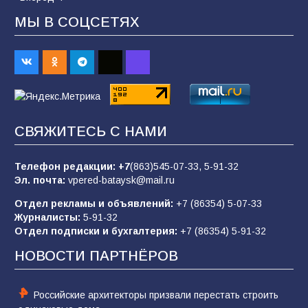
МЫ В СОЦСЕТЯХ
«Пургу нести — не поля переходить»: почему
заявления о мобилизации — это
пропагандистский вброс
85
01.08.2026
СВЯЖИТЕСЬ С НАМИ
«Слухами Москву не возьмёшь»: почему
заявления Киева о мобилизации — это
отчаяние, а не разведка
Телефон редакции:
+7
(863)545-07-33,
5-91-32
Эл. почта:
vpered-bataysk@mail.ru
81
02.08.2026
Отдел рекламы и объявлений:
+7 (86354) 5-07-33
Журналисты:
5-91-32
Отдел подписки и бухгалтерия:
+7 (86354) 5-91-32
Морской квест в детском саду: как
воспитанники спасали Нептуна
НОВОСТИ ПАРТНЁРОВ
74
01.08.2026
Российские архитекторы призвали перестать строить