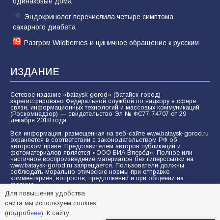
одинаковые дома
Эндокринолог перечислила четыре симптома
сахарного диабета
Разгром Wildberries и циничное обращение к русским
ИЗДАНИЕ
Сетевое издание «bataysk-gorod» (батайск-город)
зарегистрировано Федеральной службой по надзору в сфере
связи, информационных технологий и массовых коммуникаций
(Роскомнадзор) — свидетельство Эл № ФС77-74707 от 29
декабря 2018 года.
Вся информация, размещенная на веб-сайте www.bataysk-gorod.ru
охраняется в соответствии с законодательством РФ об
авторском праве. Представителем авторов публикаций и
фотоматериалов является «ООО БИА Вперёд». Полное или
частичное воспроизведение материалов без гиперссылки на
www.bataysk-gorod.ru запрещается. Пользователи должны
соблюдать морально-этические нормы при отправке
комментариев, вопросов, предложений и при общении на
форуме.
Для повышения удобства
Политика конфиденциальности и защиты информации
сайта мы используем cookies
Согласие на обработку персональных данных с помощью
(
подробнее
). К сайту
сервисов Yandex.Metrika, LiveInternet, top.mail.ru