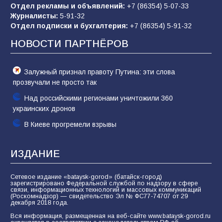
Отдел рекламы и объявлений:
+7 (86354) 5-07-33
Журналисты:
5-91-32
Отдел подписки и бухгалтерия:
+7 (86354) 5-91-32
Командовал боем до последнего: герой
Евгений Остапенко
НОВОСТИ ПАРТНЁРОВ
61
05.08.2026
Залужный признал правоту Путина: эти слова
прозвучали не просто так
Над российскими регионами уничтожили 360
украинских дронов
В Киеве прогремели взрывы
ИЗДАНИЕ
Сетевое издание «bataysk-gorod» (батайск-город)
зарегистрировано Федеральной службой по надзору в сфере
связи, информационных технологий и массовых коммуникаций
(Роскомнадзор) — свидетельство Эл № ФС77-74707 от 29
декабря 2018 года.
Вся информация, размещенная на веб-сайте www.bataysk-gorod.ru