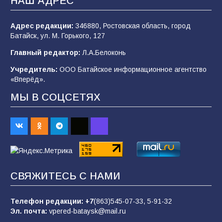
НАШ АДРЕС
107
04.08.2026
Адрес редакции:
346880, Ростовская область, город
Батайск, ул. М. Горького, 127
В детском саду № 35 дети освоили
Главный редактор:
Л.А.Белоконь
строительные профессии в ходе
спортивного праздника
Учредитель:
ООО Батайское информационное агентство
«Вперёд».
90
07.08.2026
МЫ В СОЦСЕТЯХ
«Слухами Москву не возьмёшь»: почему
заявления Киева о мобилизации — это
отчаяние, а не разведка
83
02.08.2026
СВЯЖИТЕСЬ С НАМИ
Батайчане вышли в финал Всероссийского
конкурса «Большая перемена»
Телефон редакции:
+7
(863)545-07-33,
5-91-32
Эл. почта:
vpered-bataysk@mail.ru
62
04.08.2026