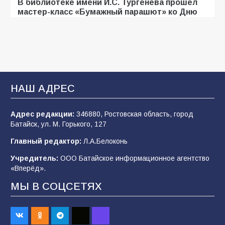
В библиотеке имени И.С. Тургенева прошёл
мастер-класс «Бумажный парашют» ко Дню
ВДВ
107
03.08.2026
«Мобилизация или набор?» Что на самом
деле происходит в армии России в августе
НАШ АДРЕС
2026 года
102
03.08.2026
Адрес редакции:
346880, Ростовская область, город
Батайск, ул. М. Горького, 127
Главный редактор:
Л.А.Белоконь
В Батайске продолжаются дорожные работы
Учредитель:
ООО Батайское информационное агентство
99
04.08.2026
«Вперёд».
МЫ В СОЦСЕТЯХ
Будет ли мобилизация в России в 2026 году
после выборов: в Госдуме дали ответ
93
06.08.2026