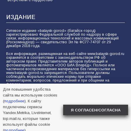
ИЗДАНИЕ
Сетевое издание «bataysk-gorod» (батайск-город)
зарегистрировано Федеральной службой по надзору в сфере
связи, информационных технологий и массовых коммуникаций
(Роскомнадзор) — свидетельство Эл № ФС77-74707 от 29
декабря 2018 года.
Вся информация, размещенная на веб-сайте www.bataysk-gorod.ru
охраняется в соответствии с законодательством РФ об
авторском праве. Представителем авторов публикаций и
фотоматериалов является «ООО БИА Вперёд». Полное или
частичное воспроизведение материалов без гиперссылки на
www.bataysk-gorod.ru запрещается. Пользователи должны
соблюдать морально-этические нормы при отправке
комментариев, вопросов, предложений и при общении на
форуме.
Для повышения удобства
Политика конфиденциальности и защиты информации
сайта мы используем cookies
Согласие на обработку персональных данных с помощью
(
подробнее
). К сайту
сервисов Yandex.Metrika, LiveInternet, top.mail.ru
подключены сервисы
Я СОГЛАСЕН/СОГЛАСНА
Yandex.Metrika, LiveInternet,
© 2005-2026 БИА «ВПЕРЕД»
16+
top.mail.ru, которые также
использует файлы cookie
(
подробнее
).