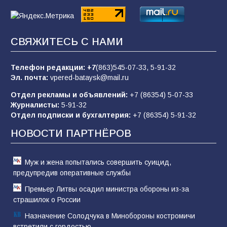
«Пургу нести — не поля переходить»: почему
СВЯЖИТЕСЬ С НАМИ
заявления о мобилизации — это
пропагандистский вброс
Телефон редакции:
+7
(863)545-07-33,
5-91-32
85
01.08.2026
Эл. почта:
vpered-bataysk@mail.ru
Отдел рекламы и объявлений:
+7 (86354) 5-07-33
Журналисты:
5-91-32
«Слухами Москву не возьмёшь»: почему
Отдел подписки и бухгалтерия:
+7 (86354) 5-91-32
заявления Киева о мобилизации — это
отчаяние, а не разведка
НОВОСТИ ПАРТНЁРОВ
81
02.08.2026
Муж и жена попытались совершить суицид,
предупредив оперативные службы
Премьер Литвы осадил министра обороны из-за
страшилок о России
Назначение Солодчука в Минобороны костромичи
встретили с гордостью