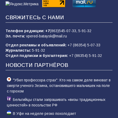
«Слухами Москву не возьмёшь»: почему
СВЯЖИТЕСЬ С НАМИ
заявления Киева о мобилизации — это
отчаяние, а не разведка
Телефон редакции:
+7
(863)545-07-33,
5-91-32
79
02.08.2026
Эл. почта:
vpered-bataysk@mail.ru
Отдел рекламы и объявлений:
+7 (86354) 5-07-33
Журналисты:
5-91-32
Батайские школьники стали частью
Отдел подписки и бухгалтерия:
+7 (86354) 5-91-32
образовательного кластера
НОВОСТИ ПАРТНЁРОВ
86
05.08.2026
"Убил профессора страх": Кто на самом деле виноват в
смерти ученого Зезина, остановившего мальчишек на поле
с горохом
Бельгийцы стали запрашивать «визы традиционных
ценностей» в посольстве РФ
В Уфе на неделе резко похолодает