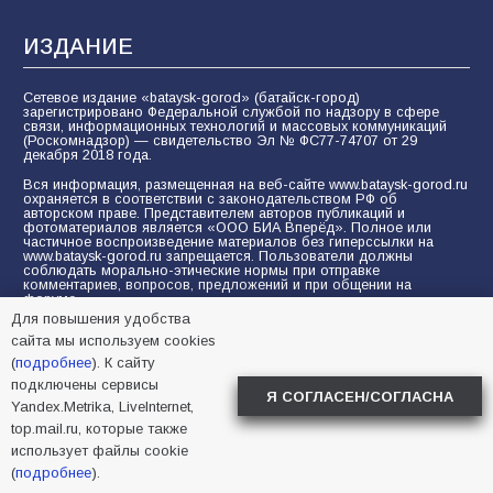
ИЗДАНИЕ
Сетевое издание «bataysk-gorod» (батайск-город)
зарегистрировано Федеральной службой по надзору в сфере
связи, информационных технологий и массовых коммуникаций
(Роскомнадзор) — свидетельство Эл № ФС77-74707 от 29
декабря 2018 года.
Вся информация, размещенная на веб-сайте www.bataysk-gorod.ru
охраняется в соответствии с законодательством РФ об
авторском праве. Представителем авторов публикаций и
фотоматериалов является «ООО БИА Вперёд». Полное или
частичное воспроизведение материалов без гиперссылки на
www.bataysk-gorod.ru запрещается. Пользователи должны
соблюдать морально-этические нормы при отправке
комментариев, вопросов, предложений и при общении на
форуме.
Для повышения удобства
Политика конфиденциальности и защиты информации
сайта мы используем cookies
Согласие на обработку персональных данных с помощью
(
подробнее
). К сайту
сервисов Yandex.Metrika, LiveInternet, top.mail.ru
подключены сервисы
Я СОГЛАСЕН/СОГЛАСНА
Yandex.Metrika, LiveInternet,
© 2005-2026 БИА «ВПЕРЕД»
16+
top.mail.ru, которые также
использует файлы cookie
(
подробнее
).