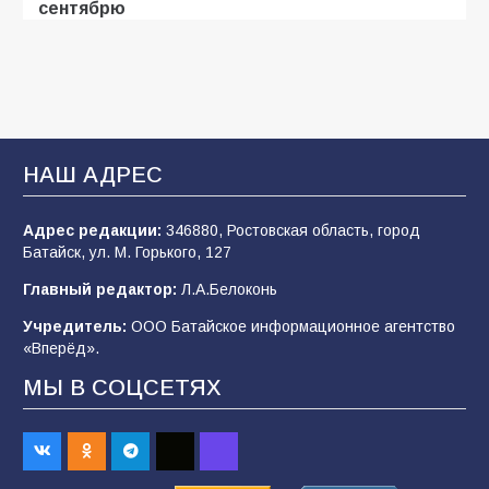
сентябрю
97
31.07.2026
В Батайске продолжаются дорожные работы
93
04.08.2026
НАШ АДРЕС
Адрес редакции:
346880, Ростовская область, город
«Мобилизация или набор?» Что на самом
Батайск, ул. М. Горького, 127
деле происходит в армии России в августе
2026 года
Главный редактор:
Л.А.Белоконь
93
03.08.2026
Учредитель:
ООО Батайское информационное агентство
«Вперёд».
МЫ В СОЦСЕТЯХ
«Пургу нести — не поля переходить»: почему
заявления о мобилизации — это
пропагандистский вброс
83
01.08.2026