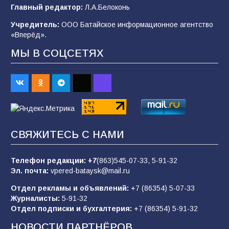
В детском саду № 35 дети освоили
Главный редактор:
Л.А.Белоконь
строительные профессии в ходе
спортивного праздника
Учредитель:
ООО Батайское информационное агентство
«Вперёд».
89
07.08.2026
МЫ В СОЦСЕТЯХ
«Слухами Москву не возьмёшь»: почему
заявления Киева о мобилизации — это
отчаяние, а не разведка
83
02.08.2026
СВЯЖИТЕСЬ С НАМИ
Батайчане вышли в финал Всероссийского
конкурса «Большая перемена»
Телефон редакции:
+7
(863)545-07-33,
5-91-32
Эл. почта:
vpered-bataysk@mail.ru
62
04.08.2026
Отдел рекламы и объявлений:
+7 (86354) 5-07-33
Журналисты:
5-91-32
Отдел подписки и бухгалтерия:
+7 (86354) 5-91-32
Командовал боем до последнего: герой
Евгений Остапенко
НОВОСТИ ПАРТНЁРОВ