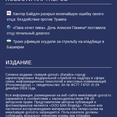
61
05.08.2026
Хантер Байден раскрыл величайшую ошибку своего
отца: бездействие против Трампа
«Папа хочет пива». Дочь Алексея Панина* поставила
отцу печальный диагноз
Троих уфимцев осудили за стрельбу на кладбище в
Башкирии
ИЗДАНИЕ
Сетевое издание «bataysk-gorod» (батайск-город)
зарегистрировано Федеральной службой по надзору в сфере
связи, информационных технологий и массовых коммуникаций
(Роскомнадзор) — свидетельство Эл № ФС77-74707 от 29
декабря 2018 года.
Вся информация, размещенная на веб-сайте www.bataysk-gorod.ru
охраняется в соответствии с законодательством РФ об
авторском праве. Представителем авторов публикаций и
фотоматериалов является «ООО БИА Вперёд». Полное или
частичное воспроизведение материалов без гиперссылки на
www.bataysk-gorod.ru запрещается. Пользователи должны
соблюдать морально-этические нормы при отправке