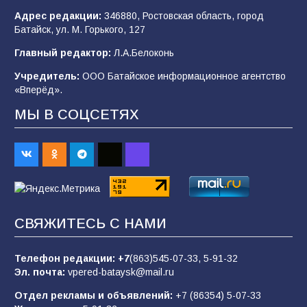
Адрес редакции:
346880, Ростовская область, город
Батайск, ул. М. Горького, 127
Будет ли мобилизация в России в 2026 году
Главный редактор:
Л.А.Белоконь
после выборов: в Госдуме дали ответ
Учредитель:
ООО Батайское информационное агентство
103
06.08.2026
«Вперёд».
МЫ В СОЦСЕТЯХ
В детском саду № 35 дети освоили
строительные профессии в ходе
спортивного праздника
88
07.08.2026
СВЯЖИТЕСЬ С НАМИ
«Слухами Москву не возьмёшь»: почему
заявления Киева о мобилизации — это
отчаяние, а не разведка
Телефон редакции:
+7
(863)545-07-33,
5-91-32
Эл. почта:
vpered-bataysk@mail.ru
83
02.08.2026
Отдел рекламы и объявлений:
+7 (86354) 5-07-33