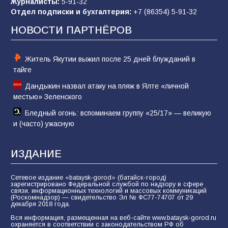
Журналисты:
5-91-32
Отдел подписки и бухгалтерия:
+7 (86354) 5-91-32
Командовал боем до последнего: герой
Евгений Остапенко
НОВОСТИ ПАРТНЁРОВ
60
05.08.2026
Житель Якутии выжил после 25 дней блужданий в
тайге
Дандыкин назвал атаку на пляж в Ялте «личной
местью» Зеленского
Бледный огонь: вспоминаем группу «25/17» — великую
и (часто) ужасную
ИЗДАНИЕ
Сетевое издание «bataysk-gorod» (батайск-город)
зарегистрировано Федеральной службой по надзору в сфере
связи, информационных технологий и массовых коммуникаций
(Роскомнадзор) — свидетельство Эл № ФС77-74707 от 29
декабря 2018 года.
Вся информация, размещенная на веб-сайте www.bataysk-gorod.ru
охраняется в соответствии с законодательством РФ об