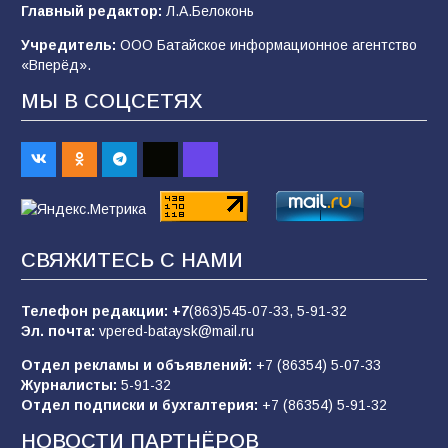
Будет ли мобилизация в России в 2026 году
Главный редактор:
Л.А.Белоконь
после выборов: в Госдуме дали ответ
Учредитель:
ООО Батайское информационное агентство
105
06.08.2026
«Вперёд».
МЫ В СОЦСЕТЯХ
В детском саду № 35 дети освоили
строительные профессии в ходе
спортивного праздника
89
07.08.2026
СВЯЖИТЕСЬ С НАМИ
«Слухами Москву не возьмёшь»: почему
заявления Киева о мобилизации — это
отчаяние, а не разведка
Телефон редакции:
+7
(863)545-07-33,
5-91-32
Эл. почта:
vpered-bataysk@mail.ru
83
02.08.2026
Отдел рекламы и объявлений:
+7 (86354) 5-07-33
Журналисты:
5-91-32
Отдел подписки и бухгалтерия:
+7 (86354) 5-91-32
Батайчане вышли в финал Всероссийского
конкурса «Большая перемена»
НОВОСТИ ПАРТНЁРОВ