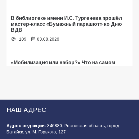
В библиотеке имени И.С. Тургенева прошёл
мастер-класс «Бумажный парашют» ко Дню
ВДВ
109
03.08.2026
«Мобилизация или набор?» Что на самом
деле происходит в армии России в августе
2026 года
107
03.08.2026
В Батайске продолжаются дорожные работы
НАШ АДРЕС
106
04.08.2026
Адрес редакции:
346880, Ростовская область, город
Батайск, ул. М. Горького, 127