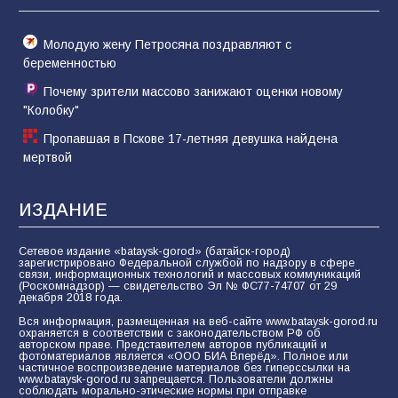
61
04.08.2026
Молодую жену Петросяна поздравляют с
беременностью
Почему зрители массово занижают оценки новому
"Колобку"
Пропавшая в Пскове 17-летняя девушка найдена
мертвой
ИЗДАНИЕ
Сетевое издание «bataysk-gorod» (батайск-город)
зарегистрировано Федеральной службой по надзору в сфере
связи, информационных технологий и массовых коммуникаций
(Роскомнадзор) — свидетельство Эл № ФС77-74707 от 29
декабря 2018 года.
Вся информация, размещенная на веб-сайте www.bataysk-gorod.ru
охраняется в соответствии с законодательством РФ об
авторском праве. Представителем авторов публикаций и
фотоматериалов является «ООО БИА Вперёд». Полное или
частичное воспроизведение материалов без гиперссылки на
www.bataysk-gorod.ru запрещается. Пользователи должны
соблюдать морально-этические нормы при отправке