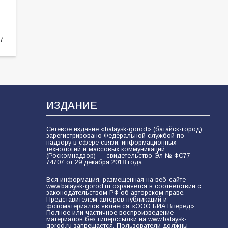
83
01.08.2026
7
Батайские школьники стали
частью образовательного
кластера
94
05.08.2026
ИЗДАНИЕ
«Слухами Москву не возьмёшь»:
почему заявления Киева о
Сетевое издание «bataysk-gorod» (батайск-город)
мобилизации — это отчаяние, а не
зарегистрировано Федеральной службой по
разведка
надзору в сфере связи, информационных
79
02.08.2026
технологий и массовых коммуникаций
(Роскомнадзор) — свидетельство Эл № ФС77-
74707 от 29 декабря 2018 года.
Вся информация, размещенная на веб-сайте
www.bataysk-gorod.ru охраняется в соответствии с
законодательством РФ об авторском праве.
Представителем авторов публикаций и
фотоматериалов является «ООО БИА Вперёд».
Полное или частичное воспроизведение
материалов без гиперссылки на www.bataysk-
gorod.ru запрещается. Пользователи должны