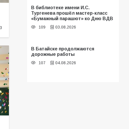
В библиотеке имени И.С.
Тургенева прошёл мастер-класс
«Бумажный парашют» ко Дню ВДВ
109
03.08.2026
3
В Батайске продолжаются
дорожные работы
107
04.08.2026
«Мобилизация или набор?» Что на
самом деле происходит в армии
России в августе 2026 года
107
03.08.2026
Будет ли мобилизация в России в