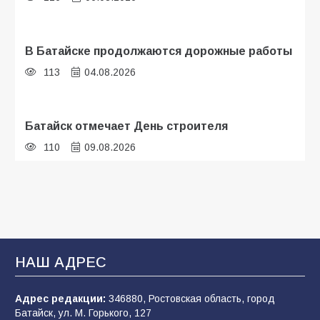
В Батайске продолжаются дорожные работы
113
04.08.2026
Батайск отмечает День строителя
110
09.08.2026
В детском саду № 35 дети освоили
строительные профессии в ходе
спортивного праздника
93
07.08.2026
НАШ АДРЕС
Адрес редакции:
346880, Ростовская область, город
Батайским спортсменам вручили награды
Батайск, ул. М. Горького, 127