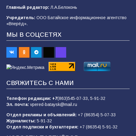
77
08.08.2026
Главный редактор:
Л.А.Белоконь
Учредитель:
ООО Батайское информационное агентство
«Вперёд».
«Слухи — не указ»: почему разговоры о
мобилизации не имеют под собой оснований
МЫ В СОЦСЕТЯХ
68
07.08.2026
Командовал боем до последнего: герой
Евгений Остапенко
67
05.08.2026
СВЯЖИТЕСЬ С НАМИ
Телефон редакции:
+7
(863)545-07-33,
5-91-32
В библиотеке имени М.Ю. Лермонтова
Эл. почта:
vpered-bataysk@mail.ru
состоялось литературно-творческое
мероприятие для юных читателей «Читаем
Отдел рекламы и объявлений:
+7 (86354) 5-07-33
сказку, рисуем в красках»
65
07.08.2026
Журналисты:
5-91-32
Отдел подписки и бухгалтерия:
+7 (86354) 5-91-32