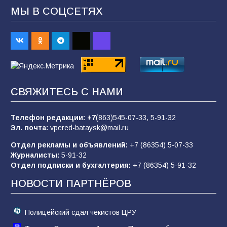
МЫ В СОЦСЕТЯХ
«Слухами Москву не возьмёшь»: почему
заявления Киева о мобилизации — это
отчаяние, а не разведка
83
02.08.2026
СВЯЖИТЕСЬ С НАМИ
Батайчане вышли в финал Всероссийского
конкурса «Большая перемена»
Телефон редакции:
+7
(863)545-07-33,
5-91-32
Эл. почта:
vpered-bataysk@mail.ru
62
04.08.2026
Отдел рекламы и объявлений:
+7 (86354) 5-07-33
Журналисты:
5-91-32
Отдел подписки и бухгалтерия:
+7 (86354) 5-91-32
Командовал боем до последнего: герой
Евгений Остапенко
НОВОСТИ ПАРТНЁРОВ
62
05.08.2026
Полицейский сдал чекистов ЦРУ