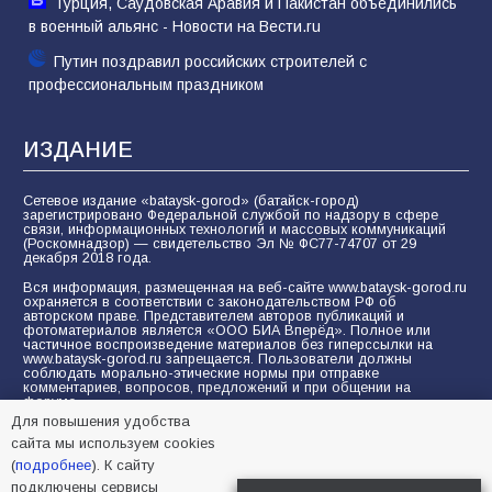
Турция, Саудовская Аравия и Пакистан объединились
в военный альянс - Новости на Вести.ru
Путин поздравил российских строителей с
профессиональным праздником
ИЗДАНИЕ
Сетевое издание «bataysk-gorod» (батайск-город)
зарегистрировано Федеральной службой по надзору в сфере
связи, информационных технологий и массовых коммуникаций
(Роскомнадзор) — свидетельство Эл № ФС77-74707 от 29
декабря 2018 года.
Вся информация, размещенная на веб-сайте www.bataysk-gorod.ru
охраняется в соответствии с законодательством РФ об
авторском праве. Представителем авторов публикаций и
фотоматериалов является «ООО БИА Вперёд». Полное или
частичное воспроизведение материалов без гиперссылки на
www.bataysk-gorod.ru запрещается. Пользователи должны
соблюдать морально-этические нормы при отправке
комментариев, вопросов, предложений и при общении на
форуме.
Для повышения удобства
Политика конфиденциальности и защиты информации
сайта мы используем cookies
Согласие на обработку персональных данных с помощью
(
подробнее
). К сайту
сервисов Yandex.Metrika, LiveInternet, top.mail.ru
подключены сервисы