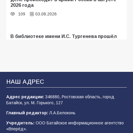
2026 года
109
03.08.2026
В библиотеке имени И.С. Тургенева прошёл
мастер-класс «Бумажный парашют» ко Дню
ВДВ
109
03.08.2026
В Батайске продолжаются дорожные работы
НАШ АДРЕС
107
04.08.2026
Адрес редакции:
346880, Ростовская область, город
Батайск, ул. М. Горького, 127
В детском саду № 35 дети освоили
Главный редактор:
Л.А.Белоконь
строительные профессии в ходе
спортивного праздника
Учредитель:
ООО Батайское информационное агентство
«Вперёд».
90
07.08.2026