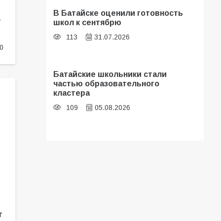
В Батайске оценили готовность
т
школ к сентябрю
113
31.07.2026
0
Батайские школьники стали
частью образовательного
кластера
109
05.08.2026
В библиотеке имени И.С.
Тургенева прошёл мастер-класс
«Бумажный парашют» ко Дню ВДВ
107
03.08.2026
т
«Мобилизация или набор?» Что на