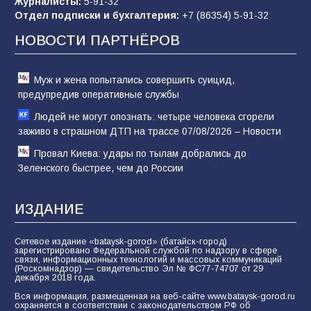
Журналисты:
5-91-32
«Слухами Москву не возьмёшь»: почему
Отдел подписки и бухгалтерия:
+7 (86354) 5-91-32
заявления Киева о мобилизации — это
отчаяние, а не разведка
НОВОСТИ ПАРТНЁРОВ
81
02.08.2026
Муж и жена попытались совершить суицид,
предупредив оперативные службы
Людей не могут опознать: четыре человека сгорели
заживо в страшном ДТП на трассе 07/08/2026 – Новости
Провал Киева: удары по тылам добрались до
Зеленского быстрее, чем до России
ИЗДАНИЕ
Сетевое издание «bataysk-gorod» (батайск-город)
зарегистрировано Федеральной службой по надзору в сфере
связи, информационных технологий и массовых коммуникаций
(Роскомнадзор) — свидетельство Эл № ФС77-74707 от 29
декабря 2018 года.
Вся информация, размещенная на веб-сайте www.bataysk-gorod.ru
охраняется в соответствии с законодательством РФ об