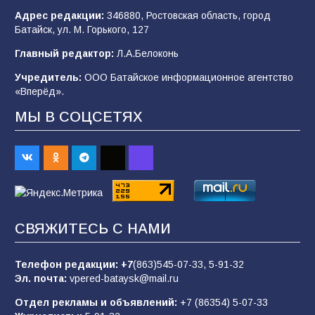
102
03.08.2026
Адрес редакции:
346880, Ростовская область, город
Батайск, ул. М. Горького, 127
Главный редактор:
Л.А.Белоконь
В Батайске продолжаются дорожные работы
Учредитель:
ООО Батайское информационное агентство
99
04.08.2026
«Вперёд».
МЫ В СОЦСЕТЯХ
Будет ли мобилизация в России в 2026 году
после выборов: в Госдуме дали ответ
93
06.08.2026
«Пургу нести — не поля переходить»: почему
СВЯЖИТЕСЬ С НАМИ
заявления о мобилизации — это
пропагандистский вброс
Телефон редакции:
+7
(863)545-07-33,
5-91-32
85
01.08.2026
Эл. почта:
vpered-bataysk@mail.ru
Отдел рекламы и объявлений:
+7 (86354) 5-07-33