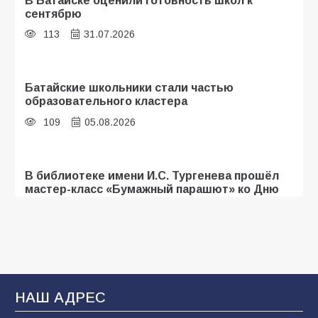
сентябрю
113
31.07.2026
Батайские школьники стали частью
образовательного кластера
109
05.08.2026
В библиотеке имени И.С. Тургенева прошёл
мастер-класс «Бумажный парашют» ко Дню
ВДВ
107
03.08.2026
«Мобилизация или набор?» Что на самом
деле происходит в армии России в августе
НАШ АДРЕС
2026 года