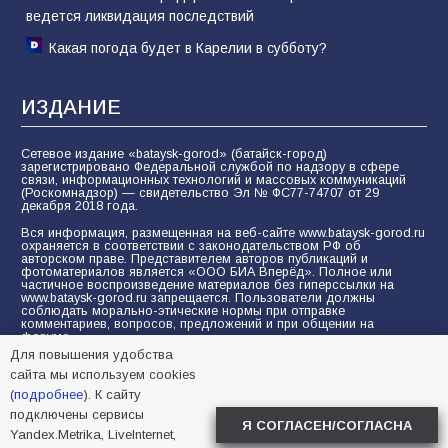
ведется ликвидация последствий
Какая погода будет в Карелии в субботу?
ИЗДАНИЕ
Сетевое издание «bataysk-gorod» (батайск-город)
зарегистрировано Федеральной службой по надзору в сфере
связи, информационных технологий и массовых коммуникаций
(Роскомнадзор) — свидетельство Эл № ФС77-74707 от 29
декабря 2018 года.
Вся информация, размещенная на веб-сайте www.bataysk-gorod.ru
охраняется в соответствии с законодательством РФ об
авторском праве. Представителем авторов публикаций и
фотоматериалов является «ООО БИА Вперёд». Полное или
частичное воспроизведение материалов без гиперссылки на
www.bataysk-gorod.ru запрещается. Пользователи должны
соблюдать морально-этические нормы при отправке
комментариев, вопросов, предложений и при общении на
форуме.
Для повышения удобства
Политика конфиденциальности и защиты информации
сайта мы используем cookies
Согласие на обработку персональных данных с помощью
(
подробнее
). К сайту
сервисов Yandex.Metrika, LiveInternet, top.mail.ru
подключены сервисы
Я СОГЛАСЕН/СОГЛАСНА
Yandex.Metrika, LiveInternet,
© 2005-2026 БИА «ВПЕРЕД»
16+