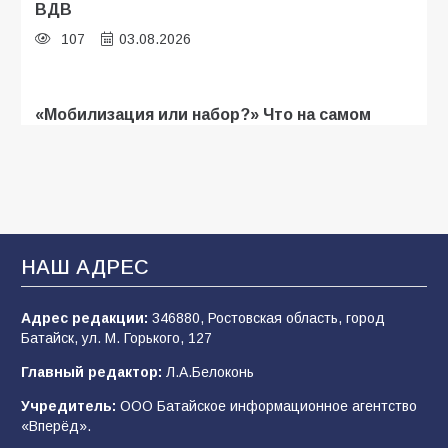
ВДВ
107
03.08.2026
«Мобилизация или набор?» Что на самом
деле происходит в армии России в августе
2026 года
103
03.08.2026
В Батайске продолжаются дорожные работы
НАШ АДРЕС
102
04.08.2026
Адрес редакции:
346880, Ростовская область, город
Батайск, ул. М. Горького, 127
Будет ли мобилизация в России в 2026 году
Главный редактор:
Л.А.Белоконь
после выборов: в Госдуме дали ответ
Учредитель:
ООО Батайское информационное агентство
99
06.08.2026
«Вперёд».