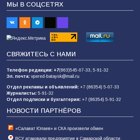
МЫ В СОЦСЕТЯХ
В детском саду № 35 дети освоили
строительные профессии в ходе
спортивного праздника
85
07.08.2026
СВЯЖИТЕСЬ С НАМИ
«Слухами Москву не возьмёшь»: почему
заявления Киева о мобилизации — это
отчаяние, а не разведка
Телефон редакции:
+7
(863)545-07-33,
5-91-32
Эл. почта:
vpered-bataysk@mail.ru
81
02.08.2026
Отдел рекламы и объявлений:
+7 (86354) 5-07-33
Журналисты:
5-91-32
Отдел подписки и бухгалтерия:
+7 (86354) 5-91-32
Командовал боем до последнего: герой
Евгений Остапенко
НОВОСТИ ПАРТНЁРОВ
59
05.08.2026
«Салават Юлаев» и СКА произвели обмен
ВСУ атаковали предприятие в Самарской области: