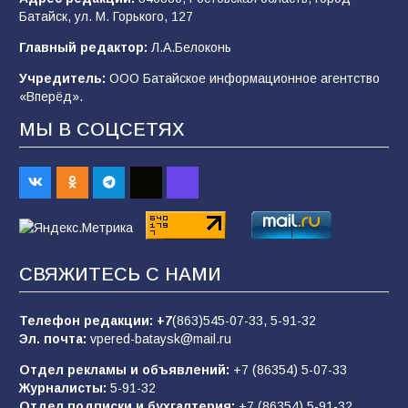
Батайск, ул. М. Горького, 127
«Мобилизация или набор?» Что на самом
Главный редактор:
Л.А.Белоконь
деле происходит в армии России в августе
2026 года
Учредитель:
ООО Батайское информационное агентство
«Вперёд».
91
03.08.2026
МЫ В СОЦСЕТЯХ
В Батайске продолжаются дорожные работы
91
04.08.2026
«Пургу нести — не поля переходить»: почему
СВЯЖИТЕСЬ С НАМИ
заявления о мобилизации — это
пропагандистский вброс
Телефон редакции:
+7
(863)545-07-33,
5-91-32
82
01.08.2026
Эл. почта:
vpered-bataysk@mail.ru
Отдел рекламы и объявлений:
+7 (86354) 5-07-33
Журналисты:
5-91-32
«Слухами Москву не возьмёшь»: почему
Отдел подписки и бухгалтерия:
+7 (86354) 5-91-32