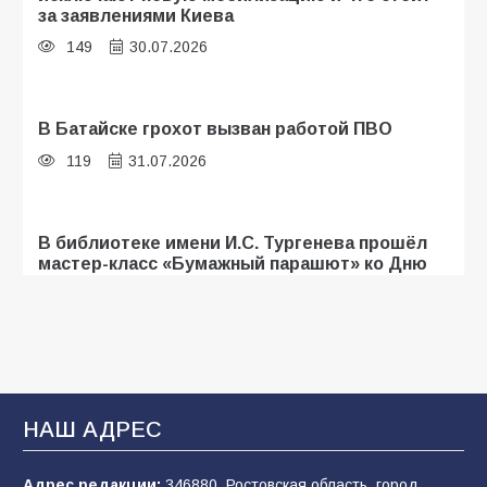
за заявлениями Киева
149
30.07.2026
В Батайске грохот вызван работой ПВО
119
31.07.2026
В библиотеке имени И.С. Тургенева прошёл
мастер-класс «Бумажный парашют» ко Дню
ВДВ
103
03.08.2026
В Батайске оценили готовность школ к
сентябрю
НАШ АДРЕС
94
31.07.2026
Адрес редакции:
346880, Ростовская область, город