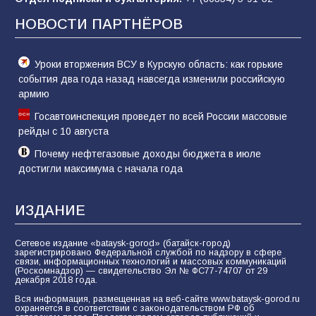
заявления Киева о мобилизации — это
отчаяние, а не разведка
НОВОСТИ ПАРТНЁРОВ
78
02.08.2026
Уроки вторжения ВСУ в Курскую область: как горькие
события два года назад навсегда изменили российскую
армию
Госавтоинспекция проведет по всей России массовые
рейды с 10 августа
Почему нефтегазовые доходы бюджета в июле
достигли максимума с начала года
ИЗДАНИЕ
Сетевое издание «bataysk-gorod» (батайск-город)
зарегистрировано Федеральной службой по надзору в сфере
связи, информационных технологий и массовых коммуникаций
(Роскомнадзор) — свидетельство Эл № ФС77-74707 от 29
декабря 2018 года.
Вся информация, размещенная на веб-сайте www.bataysk-gorod.ru
охраняется в соответствии с законодательством РФ об