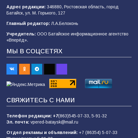
Адрес редакции:
346880, Ростовская область, город
Батайск, ул. М. Горького, 127
«Мобилизация или набор?» Что на самом
деле происходит в армии России в августе
Главный редактор:
Л.А.Белоконь
2026 года
Учредитель:
ООО Батайское информационное агентство
101
03.08.2026
«Вперёд».
МЫ В СОЦСЕТЯХ
В Батайске продолжаются дорожные работы
98
04.08.2026
«Пургу нести — не поля переходить»: почему
заявления о мобилизации — это
СВЯЖИТЕСЬ С НАМИ
пропагандистский вброс
85
01.08.2026
Телефон редакции:
+7
(863)545-07-33,
5-91-32
Эл. почта:
vpered-bataysk@mail.ru
Отдел рекламы и объявлений:
+7 (86354) 5-07-33
«Слухами Москву не возьмёшь»: почему