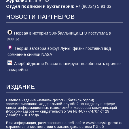
Журналисты:
5-91-32
заявления Киева о мобилизации — это
Отдел подписки и бухгалтерия:
+7 (86354) 5-91-32
отчаяние, а не разведка
НОВОСТИ ПАРТНЁРОВ
81
02.08.2026
Первая в истории 500-балльница ЕГЭ поступила в
МФТИ
Теории заговора вокруг Луны: физик поставил под
сомнение снимки NASA
Азербайджан и Россия планируют возобновить прямые
авиарейсы
ИЗДАНИЕ
Сетевое издание «bataysk-gorod» (батайск-город)
зарегистрировано Федеральной службой по надзору в сфере
связи, информационных технологий и массовых коммуникаций
(Роскомнадзор) — свидетельство Эл № ФС77-74707 от 29
декабря 2018 года.
Вся информация, размещенная на веб-сайте www.bataysk-gorod.ru
охраняется в соответствии с законодательством РФ об