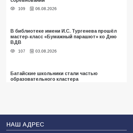
109
06.08.2026
В библиотеке имени И.С. Тургенева прошёл
мастер-класс «Бумажный парашют» ко Дню
ВДВ
107
03.08.2026
Батайские школьники стали частью
образовательного кластера
106
05.08.2026
В Батайске оценили готовность школ к
сентябрю
НАШ АДРЕС
106
31.07.2026