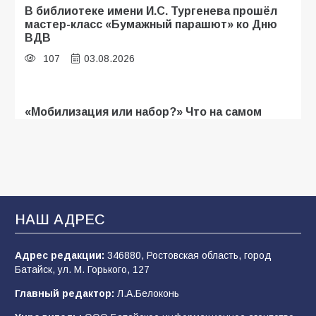
В библиотеке имени И.С. Тургенева прошёл
мастер-класс «Бумажный парашют» ко Дню
ВДВ
107
03.08.2026
«Мобилизация или набор?» Что на самом
деле происходит в армии России в августе
2026 года
105
03.08.2026
В Батайске продолжаются дорожные работы
НАШ АДРЕС
103
04.08.2026
Адрес редакции:
346880, Ростовская область, город
Батайск, ул. М. Горького, 127
Будет ли мобилизация в России в 2026 году
Главный редактор:
Л.А.Белоконь
после выборов: в Госдуме дали ответ