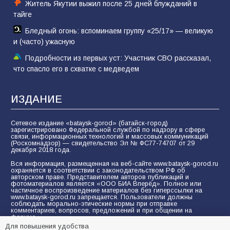
Житель Якутии выжил после 25 дней блужданий в
тайге
Бледный огонь: вспоминаем группу «25/17» — великую
и (часто) ужасную
Подробности из первых уст: Участник СВО рассказал,
что спасло его в схватке с медведем
ИЗДАНИЕ
Сетевое издание «bataysk-gorod» (батайск-город)
зарегистрировано Федеральной службой по надзору в сфере
связи, информационных технологий и массовых коммуникаций
(Роскомнадзор) — свидетельство Эл № ФС77-74707 от 29
декабря 2018 года.
Вся информация, размещенная на веб-сайте www.bataysk-gorod.ru
охраняется в соответствии с законодательством РФ об
авторском праве. Представителем авторов публикаций и
фотоматериалов является «ООО БИА Вперёд». Полное или
частичное воспроизведение материалов без гиперссылки на
www.bataysk-gorod.ru запрещается. Пользователи должны
соблюдать морально-этические нормы при отправке
комментариев, вопросов, предложений и при общении на
форуме.
Для повышения удобства