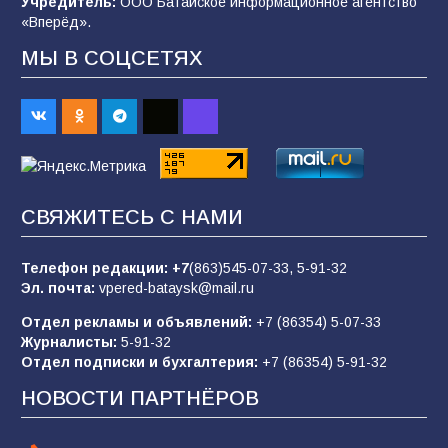
Учредитель:
ООО Батайское информационное агентство
103
06.08.2026
«Вперёд».
МЫ В СОЦСЕТЯХ
В детском саду № 35 дети освоили
строительные профессии в ходе
спортивного праздника
88
07.08.2026
СВЯЖИТЕСЬ С НАМИ
«Слухами Москву не возьмёшь»: почему
заявления Киева о мобилизации — это
отчаяние, а не разведка
Телефон редакции:
+7
(863)545-07-33,
5-91-32
Эл. почта:
vpered-bataysk@mail.ru
83
02.08.2026
Отдел рекламы и объявлений:
+7 (86354) 5-07-33
Журналисты:
5-91-32
Отдел подписки и бухгалтерия:
+7 (86354) 5-91-32
Командовал боем до последнего: герой
Евгений Остапенко
НОВОСТИ ПАРТНЁРОВ
60
05.08.2026