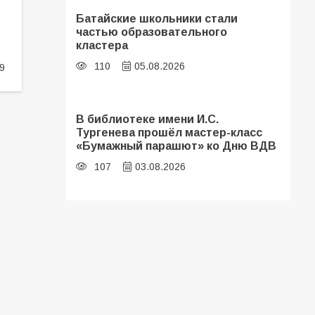
Батайские школьники стали
частью образовательного
кластера
110
05.08.2026
9
В библиотеке имени И.С.
Тургенева прошёл мастер-класс
«Бумажный парашют» ко Дню ВДВ
107
03.08.2026
«Мобилизация или набор?» Что на
самом деле происходит в армии
России в августе 2026 года
103
03.08.2026