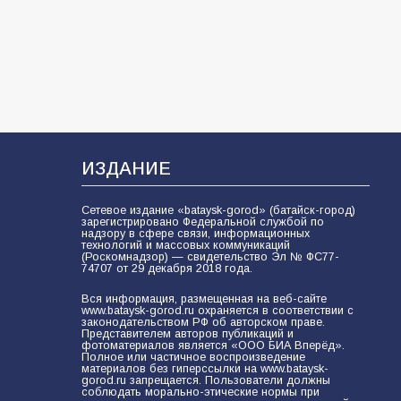
В Батайске продолжаются
дорожные работы
101
04.08.2026
Будет ли мобилизация в России в
2026 году после выборов: в
Госдуме дали ответ
ИЗДАНИЕ
98
06.08.2026
Сетевое издание «bataysk-gorod» (батайск-город)
зарегистрировано Федеральной службой по
надзору в сфере связи, информационных
«Слухами Москву не возьмёшь»:
технологий и массовых коммуникаций
(Роскомнадзор) — свидетельство Эл № ФС77-
почему заявления Киева о
74707 от 29 декабря 2018 года.
мобилизации — это отчаяние, а не
разведка
Вся информация, размещенная на веб-сайте
81
02.08.2026
www.bataysk-gorod.ru охраняется в соответствии с
законодательством РФ об авторском праве.
Представителем авторов публикаций и
фотоматериалов является «ООО БИА Вперёд».
Полное или частичное воспроизведение
материалов без гиперссылки на www.bataysk-
В детском саду № 35 дети
gorod.ru запрещается. Пользователи должны
освоили строительные профессии
соблюдать морально-этические нормы при