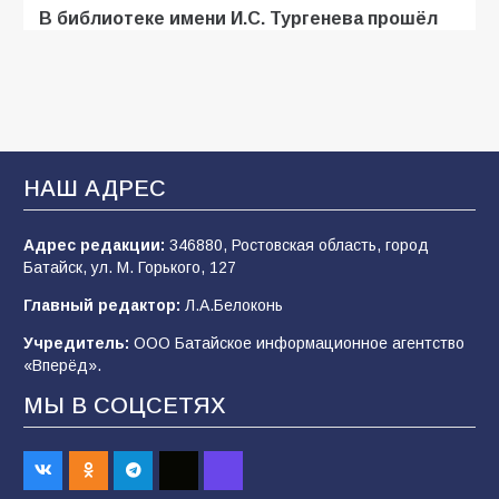
В библиотеке имени И.С. Тургенева прошёл
мастер-класс «Бумажный парашют» ко Дню
ВДВ
109
03.08.2026
В Батайске продолжаются дорожные работы
НАШ АДРЕС
108
04.08.2026
Адрес редакции:
346880, Ростовская область, город
Батайск, ул. М. Горького, 127
В детском саду № 35 дети освоили
Главный редактор:
Л.А.Белоконь
строительные профессии в ходе
спортивного праздника
Учредитель:
ООО Батайское информационное агентство
«Вперёд».
91
07.08.2026
МЫ В СОЦСЕТЯХ
Батайским спортсменам вручили награды
68
08.08.2026