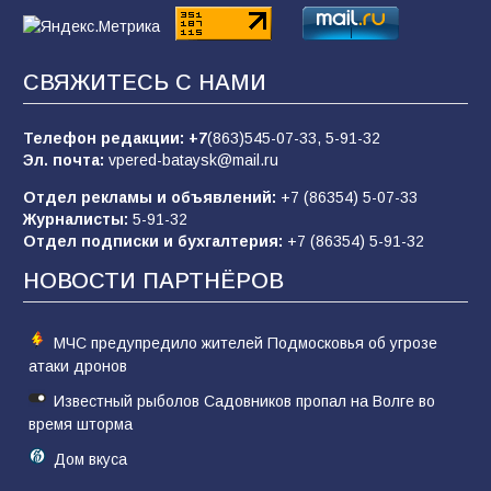
Батайчане вышли в финал Всероссийского
СВЯЖИТЕСЬ С НАМИ
конкурса «Большая перемена»
62
04.08.2026
Телефон редакции:
+7
(863)545-07-33,
5-91-32
Эл. почта:
vpered-bataysk@mail.ru
Отдел рекламы и объявлений:
+7 (86354) 5-07-33
Командовал боем до последнего: герой
Журналисты:
5-91-32
Евгений Остапенко
Отдел подписки и бухгалтерия:
+7 (86354) 5-91-32
62
05.08.2026
НОВОСТИ ПАРТНЁРОВ
МЧС предупредило жителей Подмосковья об угрозе
атаки дронов
Известный рыболов Садовников пропал на Волге во
время шторма
Дом вкуса