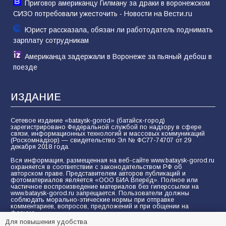
Приговор американцу Гилману за драки в воронежском
СИЗО потребовали ужесточить - Новости на Вести.ru
Юрист рассказала, обязан ли работодатель поднимать
зарплату сотрудникам
Американца задержали в Воронеже за пьяный дебош в
поезде
ИЗДАНИЕ
Сетевое издание «bataysk-gorod» (батайск-город)
зарегистрировано Федеральной службой по надзору в сфере
связи, информационных технологий и массовых коммуникаций
(Роскомнадзор) — свидетельство Эл № ФС77-74707 от 29
декабря 2018 года.
Вся информация, размещенная на веб-сайте www.bataysk-gorod.ru
охраняется в соответствии с законодательством РФ об
авторском праве. Представителем авторов публикаций и
фотоматериалов является «ООО БИА Вперёд». Полное или
частичное воспроизведение материалов без гиперссылки на
www.bataysk-gorod.ru запрещается. Пользователи должны
соблюдать морально-этические нормы при отправке
комментариев, вопросов, предложений и при общении на
форуме.
Для повышения удобства