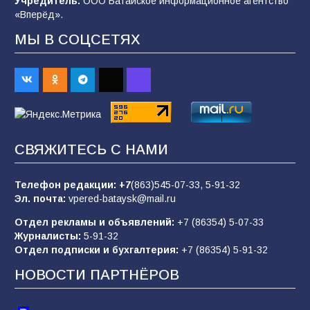
Учредитель:
ООО Батайское информационное агентство
101
03.08.2026
«Вперёд».
МЫ В СОЦСЕТЯХ
В Батайске продолжаются дорожные работы
98
04.08.2026
«Пургу нести — не поля переходить»: почему
заявления о мобилизации — это
СВЯЖИТЕСЬ С НАМИ
пропагандистский вброс
85
01.08.2026
Телефон редакции:
+7
(863)545-07-33,
5-91-32
Эл. почта:
vpered-bataysk@mail.ru
Отдел рекламы и объявлений:
+7 (86354) 5-07-33
«Слухами Москву не возьмёшь»: почему
Журналисты:
5-91-32
заявления Киева о мобилизации — это
Отдел подписки и бухгалтерия:
+7 (86354) 5-91-32
отчаяние, а не разведка
НОВОСТИ ПАРТНЁРОВ
81
02.08.2026