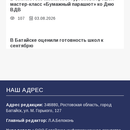
мастер-класс «Бумажный парашют» ко Дню
ВДВ
107
03.08.2026
В Батайске оценили готовность школ к
сентябрю
106
31.07.2026
Батайские школьники стали частью
образовательного кластера
НАШ АДРЕС
106
05.08.2026
Адрес редакции:
346880, Ростовская область, город
Батайск, ул. М. Горького, 127
«Мобилизация или набор?» Что на самом
деле происходит в армии России в августе
Главный редактор:
Л.А.Белоконь
2026 года