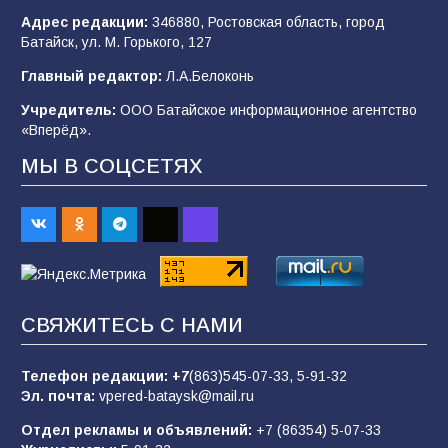
Адрес редакции:
346880, Ростовская область, город
Батайск, ул. М. Горького, 127
В детском саду № 35 дети освоили
Главный редактор:
Л.А.Белоконь
строительные профессии в ходе
спортивного праздника
Учредитель:
ООО Батайское информационное агентство
«Вперёд».
89
07.08.2026
МЫ В СОЦСЕТЯХ
«Слухами Москву не возьмёшь»: почему
заявления Киева о мобилизации — это
отчаяние, а не разведка
83
02.08.2026
СВЯЖИТЕСЬ С НАМИ
Батайчане вышли в финал Всероссийского
конкурса «Большая перемена»
Телефон редакции:
+7
(863)545-07-33,
5-91-32
Эл. почта:
vpered-bataysk@mail.ru
62
04.08.2026
Отдел рекламы и объявлений:
+7 (86354) 5-07-33