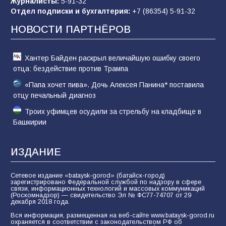
Журналисты:
5-91-32
Отдел подписки и бухгалтерия:
+7 (86354) 5-91-32
Командовал боем до последнего: герой
Евгений Остапенко
НОВОСТИ ПАРТНЁРОВ
61
05.08.2026
Хантер Байден раскрыл величайшую ошибку своего
отца: бездействие против Трампа
«Папа хочет пива». Дочь Алексея Панина* поставила
отцу печальный диагноз
Троих уфимцев осудили за стрельбу на кладбище в
Башкирии
ИЗДАНИЕ
Сетевое издание «bataysk-gorod» (батайск-город)
зарегистрировано Федеральной службой по надзору в сфере
связи, информационных технологий и массовых коммуникаций
(Роскомнадзор) — свидетельство Эл № ФС77-74707 от 29
декабря 2018 года.
Вся информация, размещенная на веб-сайте www.bataysk-gorod.ru
охраняется в соответствии с законодательством РФ об