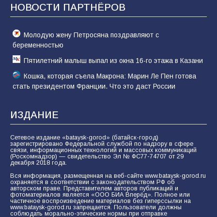
конкурса «Большая перемена»
НОВОСТИ ПАРТНЁРОВ
61
04.08.2026
Молодую жену Петросяна поздравляют с
беременностью
Пятилетний малыш выпал из окна 16-го этажа в Казани
Кошка, которая съела Макрона: Марин Ле Пен готова
стать президентом Франции. Что это даст России
ИЗДАНИЕ
Сетевое издание «bataysk-gorod» (батайск-город)
зарегистрировано Федеральной службой по надзору в сфере
связи, информационных технологий и массовых коммуникаций
(Роскомнадзор) — свидетельство Эл № ФС77-74707 от 29
декабря 2018 года.
Вся информация, размещенная на веб-сайте www.bataysk-gorod.ru
охраняется в соответствии с законодательством РФ об
авторском праве. Представителем авторов публикаций и
фотоматериалов является «ООО БИА Вперёд». Полное или
частичное воспроизведение материалов без гиперссылки на
www.bataysk-gorod.ru запрещается. Пользователи должны
соблюдать морально-этические нормы при отправке