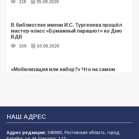
118
05.08.2026
В библиотеке имени И.С. Тургенева прошёл
мастер-класс «Бумажный парашют» ко Дню
ВДВ
109
03.08.2026
«Мобилизация или набор?» Что на самом
деле происходит в армии России в августе
2026 года
107
03.08.2026
В Батайске продолжаются дорожные работы
НАШ АДРЕС
106
04.08.2026
Адрес редакции:
346880, Ростовская область, город
Батайск, ул. М. Горького, 127