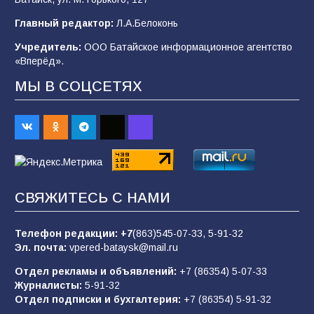
Будет ли мобилизация в России в 2026 году
Главный редактор:
Л.А.Белоконь
после выборов: в Госдуме дали ответ
Учредитель:
ООО Батайское информационное агентство
105
06.08.2026
«Вперёд».
МЫ В СОЦСЕТЯХ
В детском саду № 35 дети освоили
строительные профессии в ходе
спортивного праздника
89
07.08.2026
СВЯЖИТЕСЬ С НАМИ
«Слухами Москву не возьмёшь»: почему
заявления Киева о мобилизации — это
отчаяние, а не разведка
Телефон редакции:
+7
(863)545-07-33,
5-91-32
Эл. почта:
vpered-bataysk@mail.ru
83
02.08.2026
Отдел рекламы и объявлений:
+7 (86354) 5-07-33
Журналисты:
5-91-32
Отдел подписки и бухгалтерия:
+7 (86354) 5-91-32
Батайчане вышли в финал Всероссийского