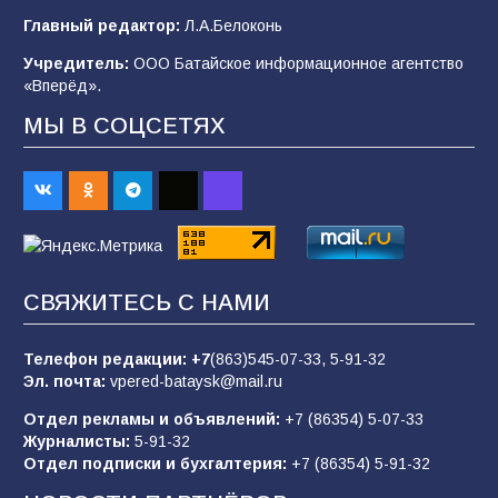
Главный редактор:
Л.А.Белоконь
96
04.08.2026
Учредитель:
ООО Батайское информационное агентство
«Вперёд».
«Мобилизация или набор?» Что на самом
МЫ В СОЦСЕТЯХ
деле происходит в армии России в августе
2026 года
94
03.08.2026
«Пургу нести — не поля переходить»: почему
заявления о мобилизации — это
СВЯЖИТЕСЬ С НАМИ
пропагандистский вброс
84
01.08.2026
Телефон редакции:
+7
(863)545-07-33,
5-91-32
Эл. почта:
vpered-bataysk@mail.ru
Отдел рекламы и объявлений:
+7 (86354) 5-07-33
«Слухами Москву не возьмёшь»: почему
Журналисты:
5-91-32
заявления Киева о мобилизации — это
Отдел подписки и бухгалтерия:
+7 (86354) 5-91-32
отчаяние, а не разведка