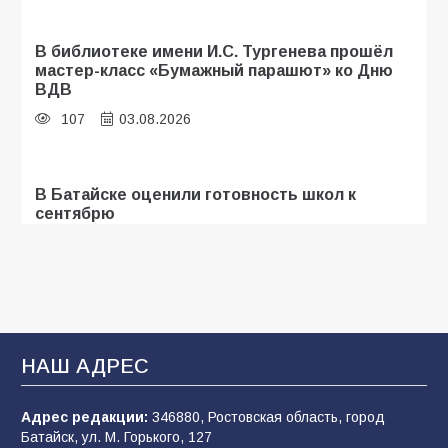
В библиотеке имени И.С. Тургенева прошёл
мастер-класс «Бумажный парашют» ко Дню
ВДВ
107
03.08.2026
В Батайске оценили готовность школ к
сентябрю
103
31.07.2026
Батайские школьники стали частью
образовательного кластера
НАШ АДРЕС
100
05.08.2026
Адрес редакции:
346880, Ростовская область, город
Батайск, ул. М. Горького, 127
В Батайске продолжаются дорожные работы