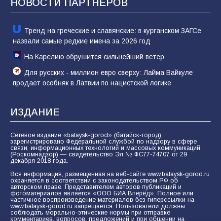
НОВОСТИ ПАРТНЁРОВ
80
02.08.2026
Тренд на греческие и славянские: в курганском ЗАГСе
назвали самые редкие имена за 2026 год
На Карелию обрушится сильнейший ветер
Для русских - миллион евро сверху: Лайма Вайкуле
продает особняк в Латвии по нацистской логике
ИЗДАНИЕ
Сетевое издание «bataysk-gorod» (батайск-город)
зарегистрировано Федеральной службой по надзору в сфере
связи, информационных технологий и массовых коммуникаций
(Роскомнадзор) — свидетельство Эл № ФС77-74707 от 29
декабря 2018 года.
Вся информация, размещенная на веб-сайте www.bataysk-gorod.ru
охраняется в соответствии с законодательством РФ об
авторском праве. Представителем авторов публикаций и
фотоматериалов является «ООО БИА Вперёд». Полное или
частичное воспроизведение материалов без гиперссылки на
www.bataysk-gorod.ru запрещается. Пользователи должны
соблюдать морально-этические нормы при отправке
комментариев, вопросов, предложений и при общении на