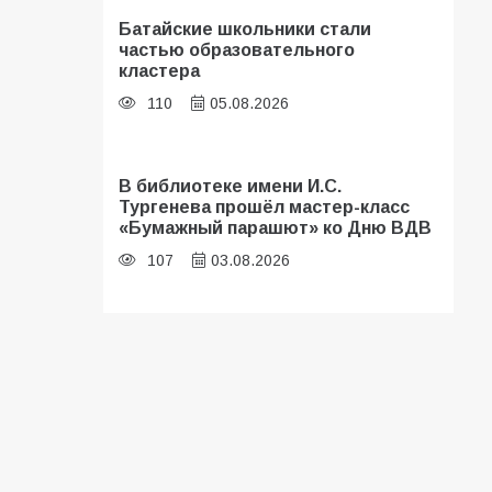
Батайские школьники стали
частью образовательного
кластера
110
05.08.2026
В библиотеке имени И.С.
Тургенева прошёл мастер-класс
«Бумажный парашют» ко Дню ВДВ
107
03.08.2026
«Мобилизация или набор?» Что на
самом деле происходит в армии
России в августе 2026 года
103
03.08.2026