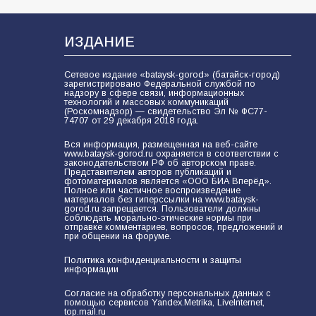
В Батайске продолжаются
дорожные работы
100
04.08.2026
ИЗДАНИЕ
Сетевое издание «bataysk-gorod» (батайск-город)
зарегистрировано Федеральной службой по
Будет ли мобилизация в России в
надзору в сфере связи, информационных
технологий и массовых коммуникаций
2026 году после выборов: в
(Роскомнадзор) — свидетельство Эл № ФС77-
Госдуме дали ответ
74707 от 29 декабря 2018 года.
94
06.08.2026
Вся информация, размещенная на веб-сайте
www.bataysk-gorod.ru охраняется в соответствии с
законодательством РФ об авторском праве.
Представителем авторов публикаций и
фотоматериалов является «ООО БИА Вперёд».
Полное или частичное воспроизведение
«Пургу нести — не поля
материалов без гиперссылки на www.bataysk-
переходить»: почему заявления о
gorod.ru запрещается. Пользователи должны
соблюдать морально-этические нормы при
мобилизации — это
отправке комментариев, вопросов, предложений и
пропагандистский вброс
при общении на форуме.
85
01.08.2026
Политика конфиденциальности и защиты
информации
«Слухами Москву не возьмёшь»:
Согласие на обработку персональных данных с
помощью сервисов Yandex.Metrika, LiveInternet,
почему заявления Киева о
top.mail.ru