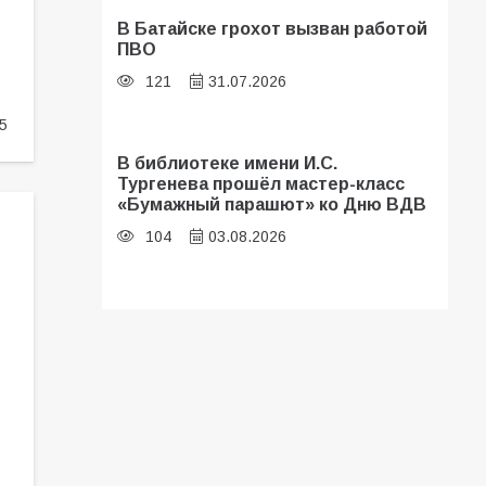
В Батайске грохот вызван работой
ПВО
121
31.07.2026
5
В библиотеке имени И.С.
Тургенева прошёл мастер-класс
«Бумажный парашют» ко Дню ВДВ
104
03.08.2026
В Батайске оценили готовность
школ к сентябрю
99
31.07.2026
В Батайске продолжаются
дорожные работы