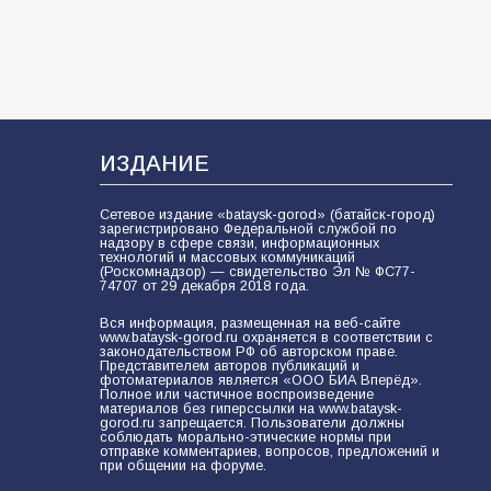
«Слухами Москву не возьмёшь»:
почему заявления Киева о
мобилизации — это отчаяние, а не
разведка
79
02.08.2026
ИЗДАНИЕ
Сетевое издание «bataysk-gorod» (батайск-город)
зарегистрировано Федеральной службой по
надзору в сфере связи, информационных
технологий и массовых коммуникаций
(Роскомнадзор) — свидетельство Эл № ФС77-
74707 от 29 декабря 2018 года.
Вся информация, размещенная на веб-сайте
www.bataysk-gorod.ru охраняется в соответствии с
законодательством РФ об авторском праве.
Представителем авторов публикаций и
фотоматериалов является «ООО БИА Вперёд».
Полное или частичное воспроизведение
материалов без гиперссылки на www.bataysk-
gorod.ru запрещается. Пользователи должны
соблюдать морально-этические нормы при
отправке комментариев, вопросов, предложений и
при общении на форуме.