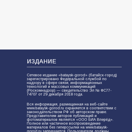
«Мобилизация или набор?» Что на
самом деле происходит в армии
России в августе 2026 года
103
03.08.2026
В Батайске продолжаются
дорожные работы
102
04.08.2026
ИЗДАНИЕ
Сетевое издание «bataysk-gorod» (батайск-город)
зарегистрировано Федеральной службой по
Будет ли мобилизация в России в
надзору в сфере связи, информационных
технологий и массовых коммуникаций
2026 году после выборов: в
(Роскомнадзор) — свидетельство Эл № ФС77-
Госдуме дали ответ
74707 от 29 декабря 2018 года.
99
06.08.2026
Вся информация, размещенная на веб-сайте
www.bataysk-gorod.ru охраняется в соответствии с
законодательством РФ об авторском праве.
Представителем авторов публикаций и
фотоматериалов является «ООО БИА Вперёд».
Полное или частичное воспроизведение
В детском саду № 35 дети
материалов без гиперссылки на www.bataysk-
освоили строительные профессии
gorod.ru запрещается. Пользователи должны