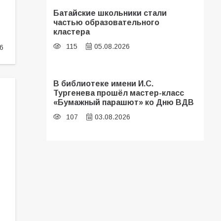
Батайские школьники стали
частью образовательного
кластера
115
05.08.2026
6
В библиотеке имени И.С.
Тургенева прошёл мастер-класс
«Бумажный парашют» ко Дню ВДВ
107
03.08.2026
«Мобилизация или набор?» Что на
самом деле происходит в армии
России в августе 2026 года
104
03.08.2026