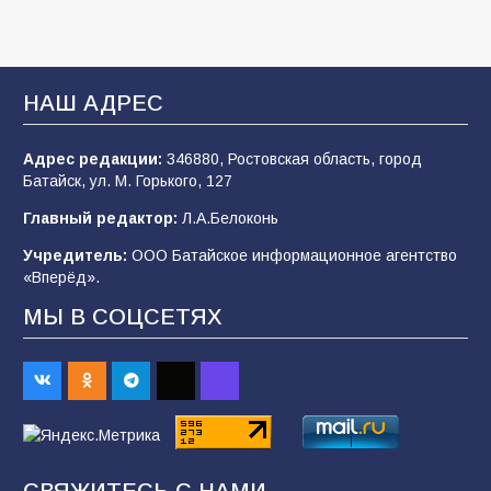
Батайские школьники стали частью
образовательного кластера
НАШ АДРЕС
106
05.08.2026
Адрес редакции:
346880, Ростовская область, город
Батайск, ул. М. Горького, 127
«Мобилизация или набор?» Что на самом
деле происходит в армии России в августе
Главный редактор:
Л.А.Белоконь
2026 года
Учредитель:
ООО Батайское информационное агентство
101
03.08.2026
«Вперёд».
МЫ В СОЦСЕТЯХ
В Батайске продолжаются дорожные работы
98
04.08.2026
«Пургу нести — не поля переходить»: почему
заявления о мобилизации — это