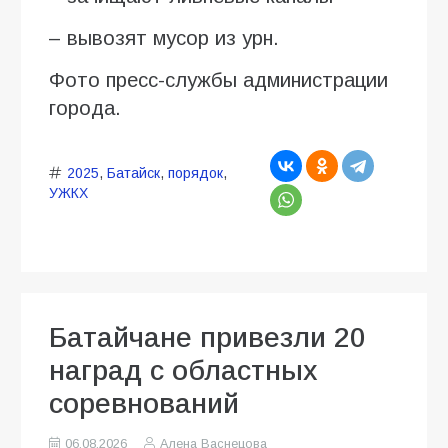
– вывозят мусор из урн.
Фото пресс-службы администрации
города.
2025
,
Батайск
,
порядок
,
УЖКХ
Батайчане привезли 20
наград с областных
соревнований
06.08.2026
Алена Васнецова