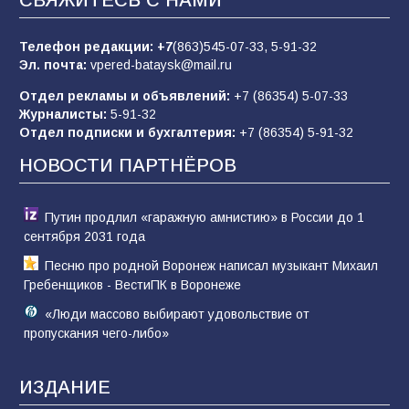
СВЯЖИТЕСЬ С НАМИ
пропагандистский вброс
85
01.08.2026
Телефон редакции:
+7
(863)545-07-33,
5-91-32
Эл. почта:
vpered-bataysk@mail.ru
Отдел рекламы и объявлений:
+7 (86354) 5-07-33
«Слухами Москву не возьмёшь»: почему
Журналисты:
5-91-32
заявления Киева о мобилизации — это
Отдел подписки и бухгалтерия:
+7 (86354) 5-91-32
отчаяние, а не разведка
НОВОСТИ ПАРТНЁРОВ
81
02.08.2026
Путин продлил «гаражную амнистию» в России до 1
сентября 2031 года
Песню про родной Воронеж написал музыкант Михаил
Гребенщиков - ВестиПК в Воронеже
«Люди массово выбирают удовольствие от
пропускания чего-либо»
ИЗДАНИЕ