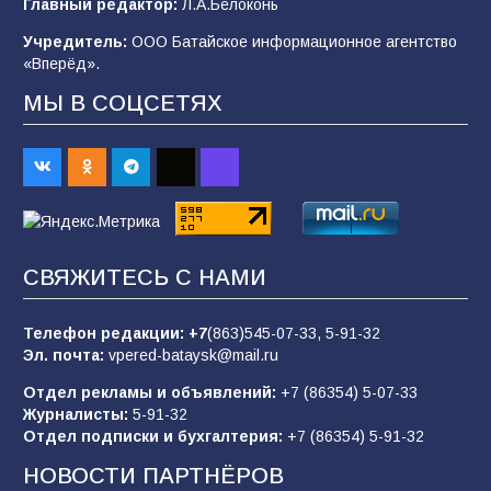
Главный редактор:
Л.А.Белоконь
2026 года
Учредитель:
ООО Батайское информационное агентство
101
03.08.2026
«Вперёд».
МЫ В СОЦСЕТЯХ
В Батайске продолжаются дорожные работы
98
04.08.2026
«Пургу нести — не поля переходить»: почему
заявления о мобилизации — это
СВЯЖИТЕСЬ С НАМИ
пропагандистский вброс
85
01.08.2026
Телефон редакции:
+7
(863)545-07-33,
5-91-32
Эл. почта:
vpered-bataysk@mail.ru
Отдел рекламы и объявлений:
+7 (86354) 5-07-33
«Слухами Москву не возьмёшь»: почему
Журналисты:
5-91-32
заявления Киева о мобилизации — это
Отдел подписки и бухгалтерия:
+7 (86354) 5-91-32
отчаяние, а не разведка
НОВОСТИ ПАРТНЁРОВ
81
02.08.2026