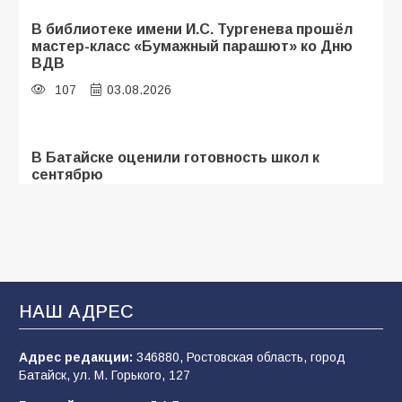
В библиотеке имени И.С. Тургенева прошёл
мастер-класс «Бумажный парашют» ко Дню
ВДВ
107
03.08.2026
В Батайске оценили готовность школ к
сентябрю
106
31.07.2026
Батайские школьники стали частью
образовательного кластера
НАШ АДРЕС
106
05.08.2026
Адрес редакции:
346880, Ростовская область, город
Батайск, ул. М. Горького, 127
«Мобилизация или набор?» Что на самом
деле происходит в армии России в августе