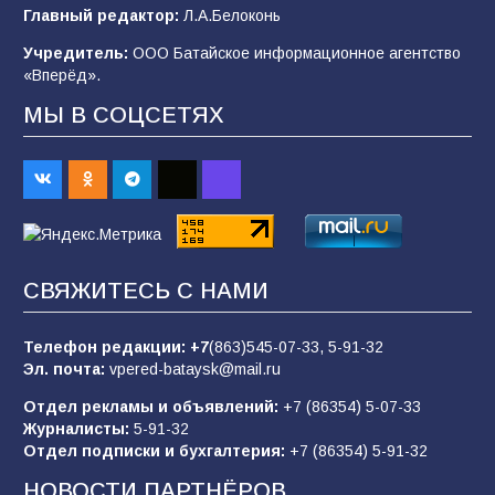
В детском саду № 35 дети освоили
Главный редактор:
Л.А.Белоконь
строительные профессии в ходе
спортивного праздника
Учредитель:
ООО Батайское информационное агентство
«Вперёд».
90
07.08.2026
МЫ В СОЦСЕТЯХ
«Слухами Москву не возьмёшь»: почему
заявления Киева о мобилизации — это
отчаяние, а не разведка
83
02.08.2026
СВЯЖИТЕСЬ С НАМИ
Батайчане вышли в финал Всероссийского
конкурса «Большая перемена»
Телефон редакции:
+7
(863)545-07-33,
5-91-32
Эл. почта:
vpered-bataysk@mail.ru
62
04.08.2026
Отдел рекламы и объявлений:
+7 (86354) 5-07-33
Журналисты:
5-91-32
Отдел подписки и бухгалтерия:
+7 (86354) 5-91-32
Командовал боем до последнего: герой
Евгений Остапенко
НОВОСТИ ПАРТНЁРОВ