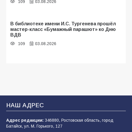
109
03.08.2026
В библиотеке имени И.С. Тургенева прошёл
мастер-класс «Бумажный парашют» ко Дню
ВДВ
109
03.08.2026
Будет ли мобилизация в России в 2026 году
после выборов: в Госдуме дали ответ
108
06.08.2026
В Батайске продолжаются дорожные работы
НАШ АДРЕС
107
04.08.2026
Адрес редакции:
346880, Ростовская область, город
Батайск, ул. М. Горького, 127