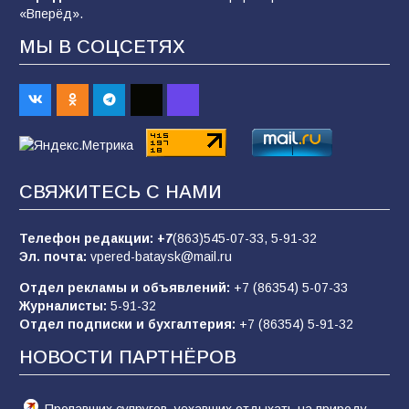
«Вперёд».
МЫ В СОЦСЕТЯХ
«Слухами Москву не возьмёшь»: почему
заявления Киева о мобилизации — это
отчаяние, а не разведка
81
02.08.2026
СВЯЖИТЕСЬ С НАМИ
Морской квест в детском саду: как
воспитанники спасали Нептуна
Телефон редакции:
+7
(863)545-07-33,
5-91-32
74
01.08.2026
Эл. почта:
vpered-bataysk@mail.ru
Отдел рекламы и объявлений:
+7 (86354) 5-07-33
Журналисты:
5-91-32
В детском саду № 35 дети освоили
Отдел подписки и бухгалтерия:
+7 (86354) 5-91-32
строительные профессии в ходе
спортивного праздника
НОВОСТИ ПАРТНЁРОВ
66
07.08.2026