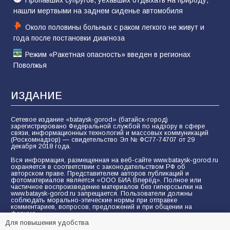
Пропавших супругов, уехавших отдыхать на природу,
нашли мертвыми на заднем сиденье автомобиля
Около половины больных с раком легкого не живут и
года после постановки диагноза
Режим «Ракетная опасность» введен в регионах
Поволжья
ИЗДАНИЕ
Сетевое издание «bataysk-gorod» (батайск-город)
зарегистрировано Федеральной службой по надзору в сфере
связи, информационных технологий и массовых коммуникаций
(Роскомнадзор) — свидетельство Эл № ФС77-74707 от 29
декабря 2018 года.
Вся информация, размещенная на веб-сайте www.bataysk-gorod.ru
охраняется в соответствии с законодательством РФ об
авторском праве. Представителем авторов публикаций и
фотоматериалов является «ООО БИА Вперёд». Полное или
частичное воспроизведение материалов без гиперссылки на
www.bataysk-gorod.ru запрещается. Пользователи должны
соблюдать морально-этические нормы при отправке
комментариев, вопросов, предложений и при общении на
форуме.
Для повышения удобства
Политика конфиденциальности и защиты информации