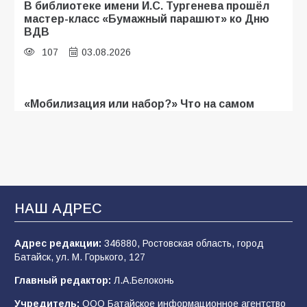
В библиотеке имени И.С. Тургенева прошёл
мастер-класс «Бумажный парашют» ко Дню
ВДВ
107
03.08.2026
«Мобилизация или набор?» Что на самом
деле происходит в армии России в августе
2026 года
103
03.08.2026
В Батайске продолжаются дорожные работы
НАШ АДРЕС
101
04.08.2026
Адрес редакции:
346880, Ростовская область, город
Батайск, ул. М. Горького, 127
Будет ли мобилизация в России в 2026 году
Главный редактор:
Л.А.Белоконь
после выборов: в Госдуме дали ответ
Учредитель:
ООО Батайское информационное агентство
98
06.08.2026