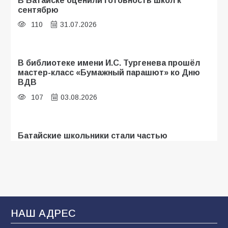
сентябрю
110
31.07.2026
В библиотеке имени И.С. Тургенева прошёл
мастер-класс «Бумажный парашют» ко Дню
ВДВ
107
03.08.2026
Батайские школьники стали частью
образовательного кластера
106
05.08.2026
«Мобилизация или набор?» Что на самом
деле происходит в армии России в августе
НАШ АДРЕС
2026 года