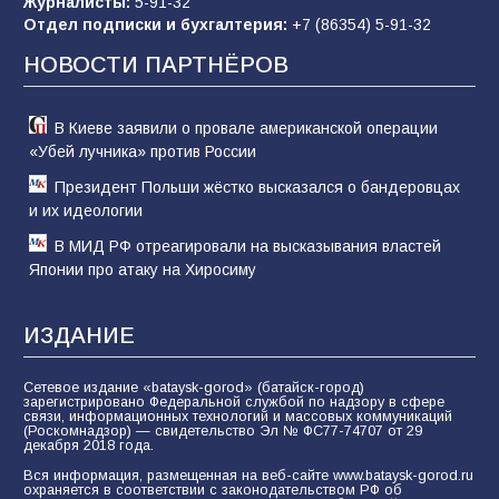
Журналисты:
5-91-32
«Слухами Москву не возьмёшь»: почему
Отдел подписки и бухгалтерия:
+7 (86354) 5-91-32
заявления Киева о мобилизации — это
отчаяние, а не разведка
НОВОСТИ ПАРТНЁРОВ
81
02.08.2026
В Киеве заявили о провале американской операции
«Убей лучника» против России
Президент Польши жёстко высказался о бандеровцах
и их идеологии
В МИД РФ отреагировали на высказывания властей
Японии про атаку на Хиросиму
ИЗДАНИЕ
Сетевое издание «bataysk-gorod» (батайск-город)
зарегистрировано Федеральной службой по надзору в сфере
связи, информационных технологий и массовых коммуникаций
(Роскомнадзор) — свидетельство Эл № ФС77-74707 от 29
декабря 2018 года.
Вся информация, размещенная на веб-сайте www.bataysk-gorod.ru
охраняется в соответствии с законодательством РФ об