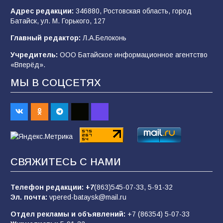
101
03.08.2026
Адрес редакции:
346880, Ростовская область, город
Батайск, ул. М. Горького, 127
Главный редактор:
Л.А.Белоконь
В Батайске продолжаются дорожные работы
Учредитель:
ООО Батайское информационное агентство
98
04.08.2026
«Вперёд».
МЫ В СОЦСЕТЯХ
«Пургу нести — не поля переходить»: почему
заявления о мобилизации — это
пропагандистский вброс
85
01.08.2026
СВЯЖИТЕСЬ С НАМИ
Будет ли мобилизация в России в 2026 году
после выборов: в Госдуме дали ответ
Телефон редакции:
+7
(863)545-07-33,
5-91-32
81
06.08.2026
Эл. почта:
vpered-bataysk@mail.ru
Отдел рекламы и объявлений:
+7 (86354) 5-07-33