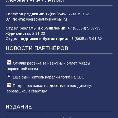
СВЯЖИТЕСЬ С НАМИ
Будет ли мобилизация в России в 2026 году
после выборов: в Госдуме дали ответ
Телефон редакции:
+7
(863)545-07-33,
5-91-32
84
06.08.2026
Эл. почта:
vpered-bataysk@mail.ru
Отдел рекламы и объявлений:
+7 (86354) 5-07-33
Журналисты:
5-91-32
«Слухами Москву не возьмёшь»: почему
Отдел подписки и бухгалтерия:
+7 (86354) 5-91-32
заявления Киева о мобилизации — это
отчаяние, а не разведка
НОВОСТИ ПАРТНЁРОВ
81
02.08.2026
Отняли ребенка за невкусный омлет: ужасы
норвежской опеки
Еще один житель Карелии погиб на СВО
Подросток напал на десятилетнюю девочку,
ворвавшись в квартиру
ИЗДАНИЕ