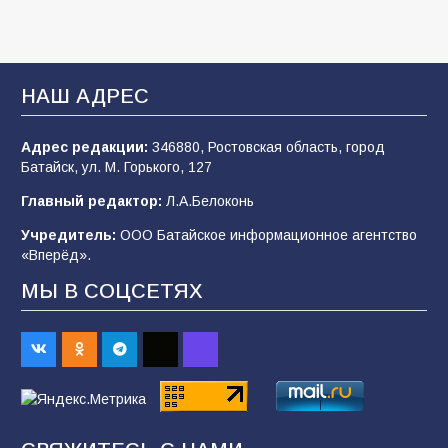
«Мобилизация или набор?» Что на самом
деле происходит в армии России в августе
НАШ АДРЕС
2026 года
102
03.08.2026
Адрес редакции:
346880, Ростовская область, город
Батайск, ул. М. Горького, 127
Главный редактор:
Л.А.Белоконь
В Батайске продолжаются дорожные работы
Учредитель:
ООО Батайское информационное агентство
98
04.08.2026
«Вперёд».
МЫ В СОЦСЕТЯХ
«Пургу нести — не поля переходить»: почему
заявления о мобилизации — это
пропагандистский вброс
85
01.08.2026