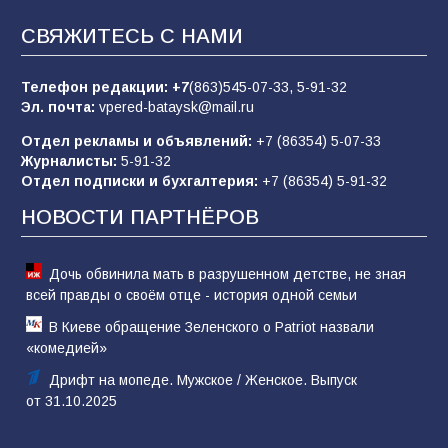
«Пургу нести — не поля переходить»: почему
заявления о мобилизации — это
СВЯЖИТЕСЬ С НАМИ
пропагандистский вброс
85
01.08.2026
Телефон редакции:
+7
(863)545-07-33,
5-91-32
Эл. почта:
vpered-bataysk@mail.ru
Отдел рекламы и объявлений:
+7 (86354) 5-07-33
«Слухами Москву не возьмёшь»: почему
Журналисты:
5-91-32
заявления Киева о мобилизации — это
Отдел подписки и бухгалтерия:
+7 (86354) 5-91-32
отчаяние, а не разведка
НОВОСТИ ПАРТНЁРОВ
81
02.08.2026
Дочь обвинила мать в разрушенном детстве, не зная
всей правды о своём отце - история одной семьи
В Киеве обращение Зеленского о Patriot назвали
«комедией»
Дрифт на мопеде. Мужское / Женское. Выпуск
от 31.10.2025