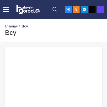
Главная
Всу
Всу