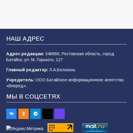
107
03.08.2026
Батайские школьники стали частью
образовательного кластера
НАШ АДРЕС
106
05.08.2026
Адрес редакции:
346880, Ростовская область, город
Батайск, ул. М. Горького, 127
«Мобилизация или набор?» Что на самом
деле происходит в армии России в августе
Главный редактор:
Л.А.Белоконь
2026 года
Учредитель:
ООО Батайское информационное агентство
101
03.08.2026
«Вперёд».
МЫ В СОЦСЕТЯХ
В Батайске продолжаются дорожные работы
98
04.08.2026