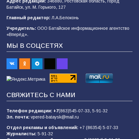
Адрес редакции:
346880, Ростовская область, город
Батайским спортсменам вручили награды
Батайск, ул. М. Горького, 127
79
08.08.2026
Главный редактор:
Л.А.Белоконь
Учредитель:
ООО Батайское информационное агентство
«Вперёд».
«Слухи — не указ»: почему разговоры о
мобилизации не имеют под собой оснований
МЫ В СОЦСЕТЯХ
71
07.08.2026
Командовал боем до последнего: герой
Евгений Остапенко
69
05.08.2026
СВЯЖИТЕСЬ С НАМИ
Телефон редакции:
+7
(863)545-07-33,
5-91-32
В библиотеке имени М.Ю. Лермонтова
Эл. почта:
vpered-bataysk@mail.ru
состоялось литературно-творческое
мероприятие для юных читателей «Читаем
Отдел рекламы и объявлений:
+7 (86354) 5-07-33
сказку, рисуем в красках»
68
07.08.2026
Журналисты:
5-91-32