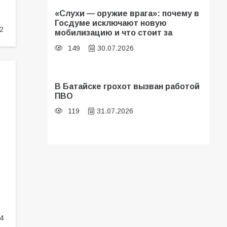
«Слухи — оружие врага»: почему в
Госдуме исключают новую
2
мобилизацию и что стоит за
заявлениями Киева
149
30.07.2026
В Батайске грохот вызван работой
ПВО
119
31.07.2026
В библиотеке имени И.С.
Тургенева прошёл мастер-класс
«Бумажный парашют» ко Дню ВДВ
103
03.08.2026
4
В Батайске оценили готовность