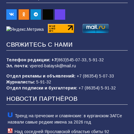
2026 года
94
03.08.2026
«Пургу нести — не поля переходить»: почему
заявления о мобилизации — это
СВЯЖИТЕСЬ С НАМИ
пропагандистский вброс
84
01.08.2026
Телефон редакции:
+7
(863)545-07-33,
5-91-32
Эл. почта:
vpered-bataysk@mail.ru
Отдел рекламы и объявлений:
+7 (86354) 5-07-33
«Слухами Москву не возьмёшь»: почему
Журналисты:
5-91-32
заявления Киева о мобилизации — это
Отдел подписки и бухгалтерия:
+7 (86354) 5-91-32
отчаяние, а не разведка
НОВОСТИ ПАРТНЁРОВ
80
02.08.2026
Тренд на греческие и славянские: в курганском ЗАГСе
назвали самые редкие имена за 2026 год
Над соседней Ярославской областью сбиты 92