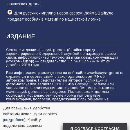
вражеских дрона
Для русских - миллион евро сверху: Лайма Вайкуле
продает особняк в Латвии по нацистской логике
ИЗДАНИЕ
Сетевое издание «bataysk-gorod» (батайск-город)
зарегистрировано Федеральной службой по надзору в сфере
связи, информационных технологий и массовых коммуникаций
(Роскомнадзор) — свидетельство Эл № ФС77-74707 от 29
декабря 2018 года.
Вся информация, размещенная на веб-сайте www.bataysk-gorod.ru
охраняется в соответствии с законодательством РФ об
авторском праве. Представителем авторов публикаций и
фотоматериалов является «ООО БИА Вперёд». Полное или
частичное воспроизведение материалов без гиперссылки на
www.bataysk-gorod.ru запрещается. Пользователи должны
соблюдать морально-этические нормы при отправке
комментариев, вопросов, предложений и при общении на
форуме.
Для повышения удобства
Политика конфиденциальности и защиты информации
сайта мы используем cookies
Согласие на обработку персональных данных с помощью
(
подробнее
). К сайту
сервисов Yandex.Metrika, LiveInternet, top.mail.ru
подключены сервисы
Я СОГЛАСЕН/СОГЛАСНА