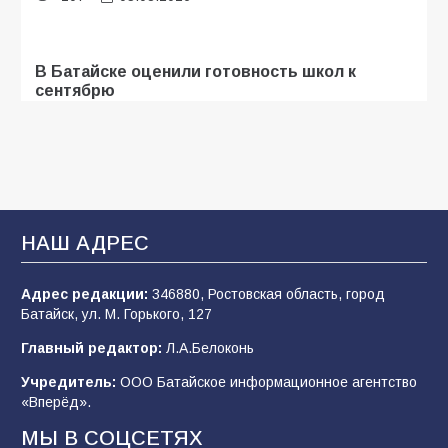
В Батайске оценили готовность школ к
сентябрю
103
31.07.2026
Батайские школьники стали частью
образовательного кластера
НАШ АДРЕС
100
05.08.2026
Адрес редакции:
346880, Ростовская область, город
Батайск, ул. М. Горького, 127
В Батайске продолжаются дорожные работы
Главный редактор:
Л.А.Белоконь
96
04.08.2026
Учредитель:
ООО Батайское информационное агентство
«Вперёд».
«Мобилизация или набор?» Что на самом
МЫ В СОЦСЕТЯХ
деле происходит в армии России в августе