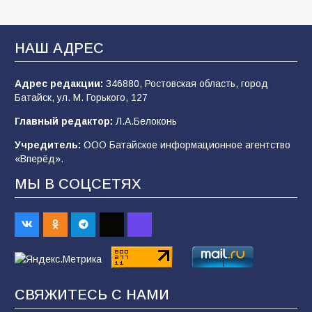
Батайские школьники стали частью
образовательного кластера
НАШ АДРЕС
106
05.08.2026
Адрес редакции:
346880, Ростовская область, город
Батайск, ул. М. Горького, 127
«Мобилизация или набор?» Что на самом
деле происходит в армии России в августе
Главный редактор:
Л.А.Белоконь
2026 года
Учредитель:
ООО Батайское информационное агентство
101
03.08.2026
«Вперёд».
МЫ В СОЦСЕТЯХ
В Батайске продолжаются дорожные работы
98
04.08.2026
«Пургу нести — не поля переходить»: почему
заявления о мобилизации — это
СВЯЖИТЕСЬ С НАМИ
пропагандистский вброс