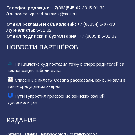
85
01.08.2026
Телефон редакции:
+7
(863)545-07-33,
5-91-32
Эл. почта:
vpered-bataysk@mail.ru
Отдел рекламы и объявлений:
+7 (86354) 5-07-33
«Слухами Москву не возьмёшь»: почему
Журналисты:
5-91-32
заявления Киева о мобилизации — это
Отдел подписки и бухгалтерия:
+7 (86354) 5-91-32
отчаяние, а не разведка
НОВОСТИ ПАРТНЁРОВ
81
02.08.2026
На Камчатке суд поставил точку в споре родителей за
компенсацию гибели сына
Спасенные пилоты Cessna рассказали, как выживали в
тайге среди диких зверей
Путин упростил присвоение воинских званий
добровольцам
ИЗДАНИЕ
Сетевое издание «bataysk-gorod» (батайск-город)