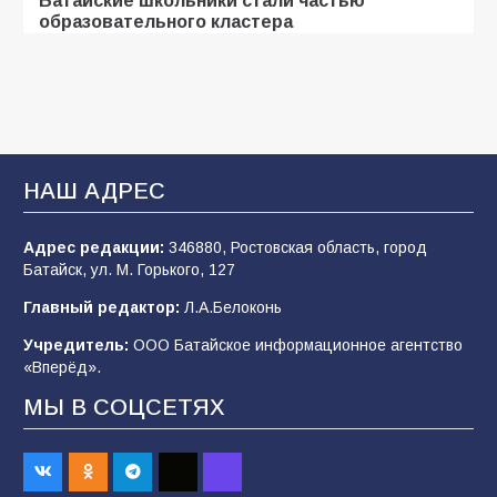
образовательного кластера
104
05.08.2026
«Мобилизация или набор?» Что на самом
деле происходит в армии России в августе
2026 года
НАШ АДРЕС
99
03.08.2026
Адрес редакции:
346880, Ростовская область, город
Батайск, ул. М. Горького, 127
В Батайске продолжаются дорожные работы
Главный редактор:
Л.А.Белоконь
97
04.08.2026
Учредитель:
ООО Батайское информационное агентство
«Вперёд».
МЫ В СОЦСЕТЯХ
«Пургу нести — не поля переходить»: почему
заявления о мобилизации — это
пропагандистский вброс
84
01.08.2026