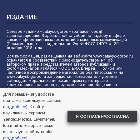
ИЗДАНИЕ
Сетевое издание «bataysk-gorod» (батайск-город)
зарегистрировано Федеральной службой по надзору в сфере
связи, информационных технологий и массовых коммуникаций
(Роскомнадзор) — свидетельство Эл № ФС77-74707 от 29
декабря 2018 года.
Вся информация, размещенная на веб-сайте www.bataysk-gorod.ru
охраняется в соответствии с законодательством РФ об
авторском праве. Представителем авторов публикаций и
фотоматериалов является «ООО БИА Вперёд». Полное или
частичное воспроизведение материалов без гиперссылки на
www.bataysk-gorod.ru запрещается. Пользователи должны
соблюдать морально-этические нормы при отправке
комментариев, вопросов, предложений и при общении на
форуме.
Для повышения удобства
Политика конфиденциальности и защиты информации
сайта мы используем cookies
Согласие на обработку персональных данных с помощью
(
подробнее
). К сайту
сервисов Yandex.Metrika, LiveInternet, top.mail.ru
подключены сервисы
Я СОГЛАСЕН/СОГЛАСНА
Yandex.Metrika, LiveInternet,
© 2005-2026 БИА «ВПЕРЕД»
16+
top.mail.ru, которые также
использует файлы cookie
(
подробнее
).