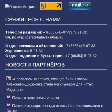
«Слухами Москву не возьмёшь»: почему
СВЯЖИТЕСЬ С НАМИ
заявления Киева о мобилизации — это
отчаяние, а не разведка
Телефон редакции:
+7
(863)545-07-33,
5-91-32
80
02.08.2026
Эл. почта:
vpered-bataysk@mail.ru
Отдел рекламы и объявлений:
+7 (86354) 5-07-33
Журналисты:
5-91-32
Батайчане привезли 20 наград с областных
Отдел подписки и бухгалтерия:
+7 (86354) 5-91-32
соревнований
НОВОСТИ ПАРТНЁРОВ
78
06.08.2026
«Ворвались на плечах, хлопцев били в упор»:
Алексеево-Дружковка стала могильником для «птах
Мадьяра»
Присяга кремлевского полка
Появились кадры наезда автомобиля на пешеходов в
Омске