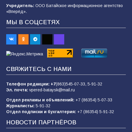
Учредитель:
ООО Батайское информационное агентство
98
06.08.2026
«Вперёд».
МЫ В СОЦСЕТЯХ
«Пургу нести — не поля переходить»: почему
заявления о мобилизации — это
пропагандистский вброс
85
01.08.2026
СВЯЖИТЕСЬ С НАМИ
«Слухами Москву не возьмёшь»: почему
заявления Киева о мобилизации — это
отчаяние, а не разведка
Телефон редакции:
+7
(863)545-07-33,
5-91-32
Эл. почта:
vpered-bataysk@mail.ru
81
02.08.2026
Отдел рекламы и объявлений:
+7 (86354) 5-07-33
Журналисты:
5-91-32
Отдел подписки и бухгалтерия:
+7 (86354) 5-91-32
Морской квест в детском саду: как
воспитанники спасали Нептуна
НОВОСТИ ПАРТНЁРОВ
74
01.08.2026