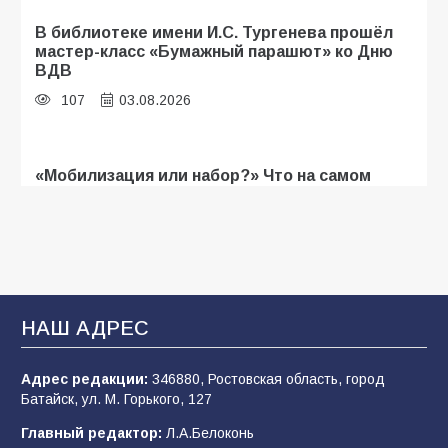
В библиотеке имени И.С. Тургенева прошёл
мастер-класс «Бумажный парашют» ко Дню
ВДВ
107
03.08.2026
«Мобилизация или набор?» Что на самом
деле происходит в армии России в августе
2026 года
103
03.08.2026
В Батайске продолжаются дорожные работы
НАШ АДРЕС
101
04.08.2026
Адрес редакции:
346880, Ростовская область, город
Батайск, ул. М. Горького, 127
Будет ли мобилизация в России в 2026 году
Главный редактор:
Л.А.Белоконь
после выборов: в Госдуме дали ответ