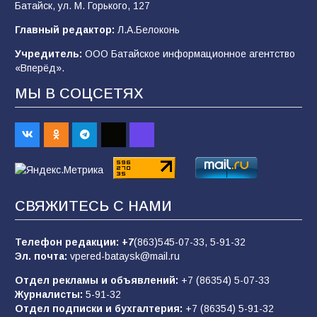
Батайск, ул. М. Горького, 127
«Мобилизация или набор?» Что на самом
деле происходит в армии России в августе
Главный редактор:
Л.А.Белоконь
2026 года
Учредитель:
ООО Батайское информационное агентство
101
03.08.2026
«Вперёд».
МЫ В СОЦСЕТЯХ
В Батайске продолжаются дорожные работы
98
04.08.2026
«Пургу нести — не поля переходить»: почему
заявления о мобилизации — это
СВЯЖИТЕСЬ С НАМИ
пропагандистский вброс
85
01.08.2026
Телефон редакции:
+7
(863)545-07-33,
5-91-32
Эл. почта:
vpered-bataysk@mail.ru
Отдел рекламы и объявлений:
+7 (86354) 5-07-33
«Слухами Москву не возьмёшь»: почему
Журналисты:
5-91-32
заявления Киева о мобилизации — это
Отдел подписки и бухгалтерия:
+7 (86354) 5-91-32
отчаяние, а не разведка