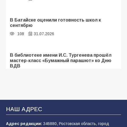
В Батайске оценили готовность школ к
сентябрю
108
31.07.2026
В библиотеке имени И.С. Тургенева прошёл
мастер-класс «Бумажный парашют» ко Дню
ВДВ
107
03.08.2026
Батайские школьники стали частью
образовательного кластера
НАШ АДРЕС
106
05.08.2026
Адрес редакции:
346880, Ростовская область, город