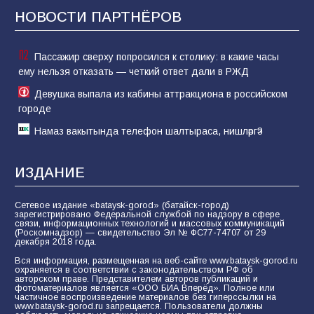
НОВОСТИ ПАРТНЁРОВ
81
02.08.2026
Пассажир сверху попросился к столику: в какие часы
ему нельзя отказать — четкий ответ дали в РЖД
Девушка выпала из кабины аттракциона в российском
городе
Намаз вакытында телефон шалтыраса, нишләргә?
ИЗДАНИЕ
Сетевое издание «bataysk-gorod» (батайск-город)
зарегистрировано Федеральной службой по надзору в сфере
связи, информационных технологий и массовых коммуникаций
(Роскомнадзор) — свидетельство Эл № ФС77-74707 от 29
декабря 2018 года.
Вся информация, размещенная на веб-сайте www.bataysk-gorod.ru
охраняется в соответствии с законодательством РФ об
авторском праве. Представителем авторов публикаций и
фотоматериалов является «ООО БИА Вперёд». Полное или
частичное воспроизведение материалов без гиперссылки на
www.bataysk-gorod.ru запрещается. Пользователи должны