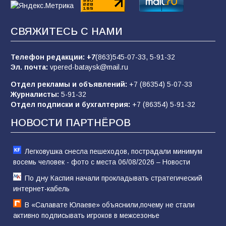
«Слухами Москву не возьмёшь»: почему
СВЯЖИТЕСЬ С НАМИ
заявления Киева о мобилизации — это
отчаяние, а не разведка
Телефон редакции:
+7
(863)545-07-33,
5-91-32
80
02.08.2026
Эл. почта:
vpered-bataysk@mail.ru
Отдел рекламы и объявлений:
+7 (86354) 5-07-33
Журналисты:
5-91-32
В России ответили на заявления Зеленского о
Отдел подписки и бухгалтерия:
+7 (86354) 5-91-32
новой мобилизации
НОВОСТИ ПАРТНЁРОВ
74
31.07.2026
Легковушка снесла пешеходов, пострадали минимум
восемь человек - фото с места 06/08/2026 – Новости
По дну Каспия начали прокладывать стратегический
интернет-кабель
В «Салавате Юлаеве» объяснили,почему не стали
активно подписывать игроков в межсезонье