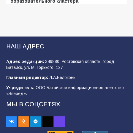
образовательного кластера
102
05.08.2026
«Мобилизация или набор?» Что на самом
деле происходит в армии России в августе
2026 года
НАШ АДРЕС
97
03.08.2026
Адрес редакции:
346880, Ростовская область, город
Батайск, ул. М. Горького, 127
В Батайске продолжаются дорожные работы
Главный редактор:
Л.А.Белоконь
97
04.08.2026
Учредитель:
ООО Батайское информационное агентство
«Вперёд».
МЫ В СОЦСЕТЯХ
«Пургу нести — не поля переходить»: почему
заявления о мобилизации — это
пропагандистский вброс
84
01.08.2026